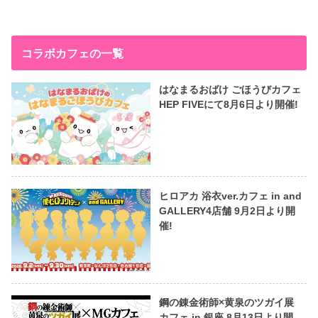
コラボカフェの一覧
はなまるおばけ ごほうびカフェ
HEP FIVEにて8月6日より開催!
ヒロアカ 浴衣ver.カフェ in and
GALLERY4店舗 9月2日より開
催!
鋼の錬金術師×黄泉のツガイ展
カフェ in 銀座 8月13日より開