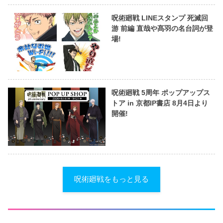
呪術廻戦 LINEスタンプ 死滅回
游 前編 直哉や髙羽の名台詞が登
場!
呪術廻戦 5周年 ポップアップス
トア in 京都IP書店 8月4日より
開催!
呪術廻戦をもっと見る