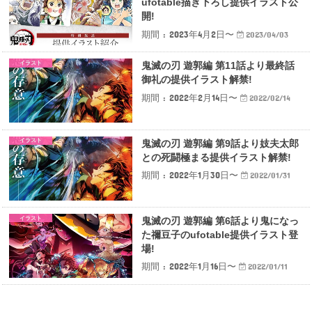
ufotable描き下ろし提供イラスト公
開!
期間 : 2023年4月2日〜
2023/04/03
イラスト
鬼滅の刃 遊郭編 第11話より最終話
御礼の提供イラスト解禁!
期間 : 2022年2月14日〜
2022/02/14
イラスト
鬼滅の刃 遊郭編 第9話より妓夫太郎
との死闘極まる提供イラスト解禁!
期間 : 2022年1月30日〜
2022/01/31
イラスト
鬼滅の刃 遊郭編 第6話より鬼になっ
た禰豆子のufotable提供イラスト登
場!
期間 : 2022年1月16日〜
2022/01/11