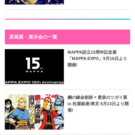
原画展・展示会の一覧
MAPPA設立15周年記念展
「MAPPA EXPO」9月16日より
開催!
鋼の錬金術師 × 黄泉のツガイ展
in 松屋銀座/東京 8月13日より開
催!