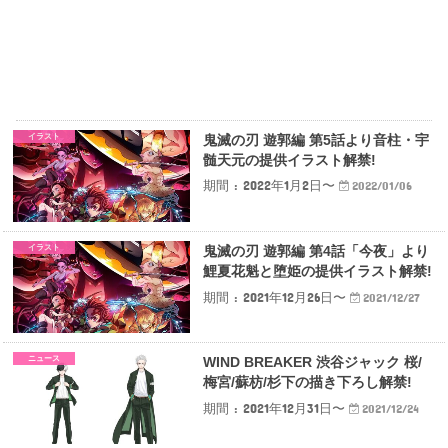
イラスト
鬼滅の刃 遊郭編 第5話より音柱・宇
髄天元の提供イラスト解禁!
期間 : 2022年1月2日〜
2022/01/06
イラスト
鬼滅の刃 遊郭編 第4話「今夜」より
鯉夏花魁と堕姫の提供イラスト解禁!
期間 : 2021年12月26日〜
2021/12/27
ニュース
WIND BREAKER 渋谷ジャック 桜/
梅宮/蘇枋/杉下の描き下ろし解禁!
期間 : 2021年12月31日〜
2021/12/24