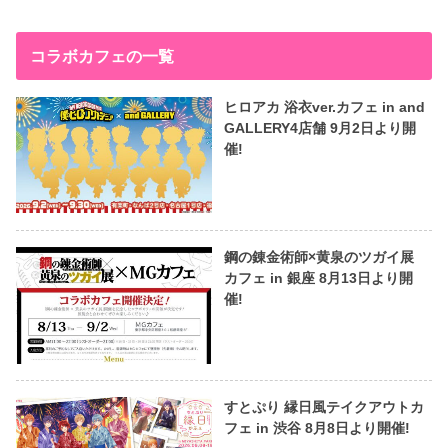
コラボカフェの一覧
ヒロアカ 浴衣ver.カフェ in and
GALLERY4店舗 9月2日より開
催!
鋼の錬金術師×黄泉のツガイ展
カフェ in 銀座 8月13日より開
催!
すとぷり 縁日風テイクアウトカ
フェ in 渋谷 8月8日より開催!