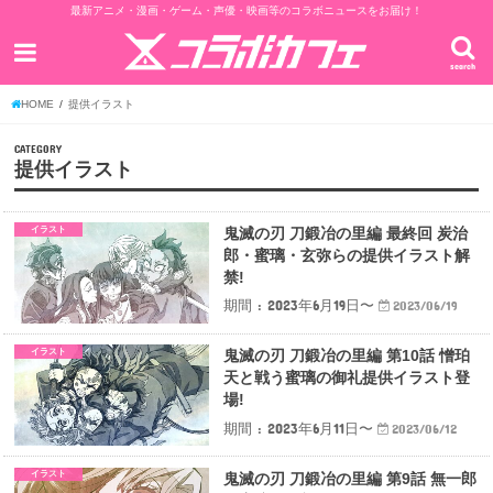
最新アニメ・漫画・ゲーム・声優・映画等のコラボニュースをお届け！
search
HOME
提供イラスト
CATEGORY
提供イラスト
イラスト
鬼滅の刃 刀鍛冶の里編 最終回 炭治
郎・蜜璃・玄弥らの提供イラスト解
禁!
期間 : 2023年6月19日〜
2023/06/19
イラスト
鬼滅の刃 刀鍛冶の里編 第10話 憎珀
天と戦う蜜璃の御礼提供イラスト登
場!
期間 : 2023年6月11日〜
2023/06/12
イラスト
鬼滅の刃 刀鍛冶の里編 第9話 無一郎