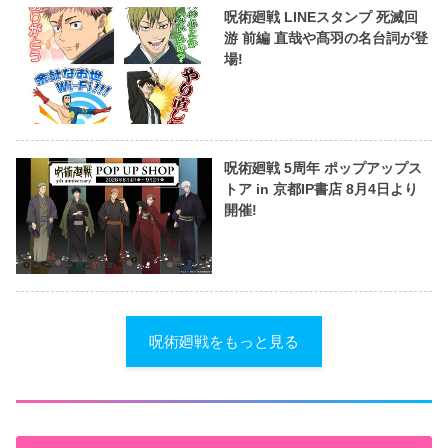
呪術廻戦 LINEスタンプ 死滅回
游 前編 直哉や髙羽の名台詞が登
場!
呪術廻戦 5周年 ポップアップス
トア in 京都IP書店 8月4日より
開催!
呪術廻戦をもっと見る