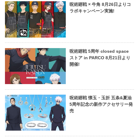
呪術廻戦 × 牛角 8月26日よりコ
ラボキャンペーン実施!
呪術廻戦 5周年 closed space
ストア in PARCO 8月21日より
開催!
呪術廻戦 懐玉・玉折 五条&夏油
5周年記念の新作アクセサリー発
売