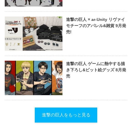
進撃の巨人 × ar-Unity リヴァイ
モチーフのアパレル&雑貨 9月発
売!
進撃の巨人 ゲームに熱中する描
き下ろし&ビット絵グッズ 8月発
売
進撃の巨人をもっと見る