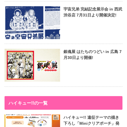
宇宙兄弟 完結記念展示会 in 西武
渋谷店 7月31日より開催決定!
銀魂展 はたちのつどい in 広島 7
月30日より開催!
ハイキュー!!の一覧
ハイキュー!! 遠征テーマの描き
下ろし「Miniクリアポーチ」発