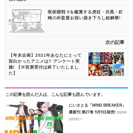
呪術廻戦 0を鑑賞する虎杖・伏黒・釘
崎の朴監督お祝い描き下ろし絵解禁!
次の記事
【年末企画】2021年あなたにとって
面白かったアニメは? アンケート実
施! 【※投票受付は終了いたしまし
た】
この記事を読んだ人は、こんな記事も読んでいます。
にいさとる「WIND BREAKER」
最新刊 第27巻 9月9日発売!
2026年
9月9日〜