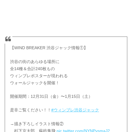
【WIND BREAKER 渋谷ジャック情報①】
渋谷の街のあらゆる場所に
全14種＆合計240枚もの
ウィンブレポスターが現われる
ウォールジャックを開催！
開催期間：12月31日（金）〜1月15日（土）
是非ご覧ください！！
#ウィンブレ渋谷ジャック
→描き下ろしイラスト情報②
杉下京太郎 蘇枋隼飛
pic.twitter.com/NYNPvsmaJ2