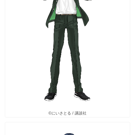
©にいさとる / 講談社