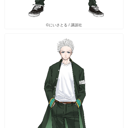
©にいさとる / 講談社