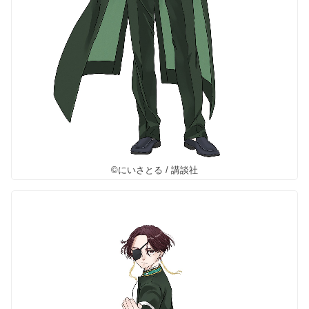
©にいさとる / 講談社