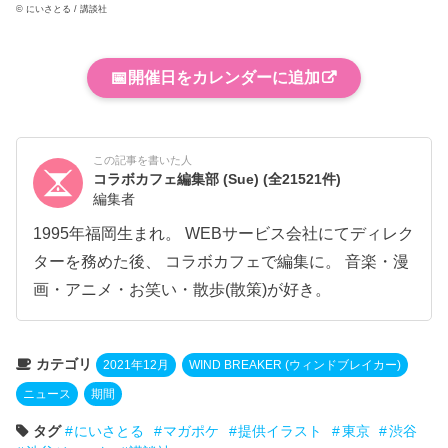
© にいさとる / 講談社
📅
開催日をカレンダーに追加
この記事を書いた人
コラボカフェ編集部 (Sue)
(全21521件)
編集者
1995年福岡生まれ。 WEBサービス会社にてディレク
ターを務めた後、 コラボカフェで編集に。 音楽・漫
画・アニメ・お笑い・散歩(散策)が好き。
カテゴリ
2021年12月
WIND BREAKER (ウィンドブレイカー)
ニュース
期間
タグ
にいさとる
マガポケ
提供イラスト
東京
渋谷