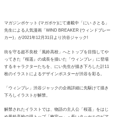
マガジンポケット (マガポケ)にて連載中「にい さとる」
先生による人気漫画「WIND BREAKER (ウィンドブレー
カー)」が2021年12月31日より渋谷ジャック!
街を守る超不良校「風鈴高校」へとトップを目指してや
ってきた『桜遥』の成長を描いた「ウィンブレ」に登場
するキャラクターたちを、にい先生が描き下ろした計11
枚のイラストによるデザインポスターが渋谷を彩る。
「ウィンブレ」渋谷ジャックの企画詳細に先駆けて描き
下ろしイラストが解禁。
解禁されたイラストでは、物語の主人公「桜遥」をはじ
め風鈴高校の現トップ「梅宮一」・長いタッセルのピア