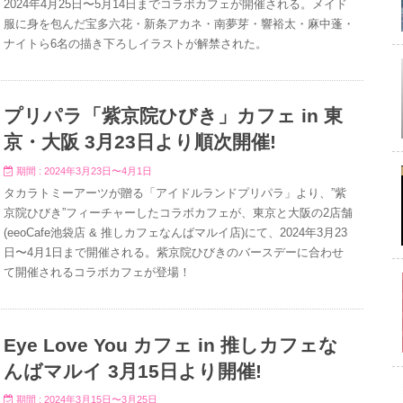
2024年4月25日〜5月14日までコラボカフェが開催される。メイド
服に身を包んだ宝多六花・新条アカネ・南夢芽・響裕太・麻中蓬・
ナイトら6名の描き下ろしイラストが解禁された。
プリパラ「紫京院ひびき」カフェ in 東
京・大阪 3月23日より順次開催!
期間 : 2024年3月23日〜4月1日
タカラトミーアーツが贈る「アイドルランドプリパラ」より、”紫
京院ひびき”フィーチャーしたコラボカフェが、東京と大阪の2店舗
(eeoCafe池袋店 & 推しカフェなんばマルイ店)にて、2024年3月23
日〜4月1日まで開催される。紫京院ひびきのバースデーに合わせ
て開催されるコラボカフェが登場！
Eye Love You カフェ in 推しカフェな
んばマルイ 3月15日より開催!
期間 : 2024年3月15日〜3月25日