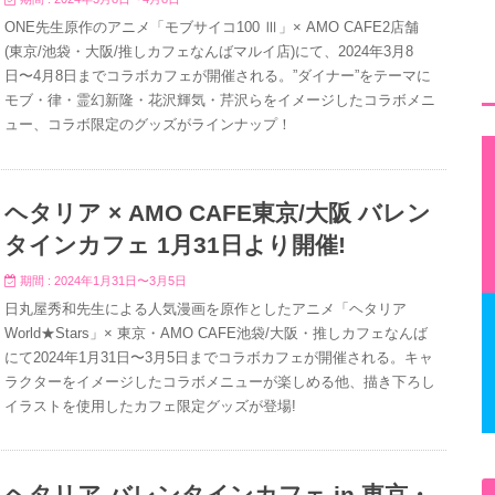
ONE先生原作のアニメ「モブサイコ100 Ⅲ」× AMO CAFE2店舗
(東京/池袋・大阪/推しカフェなんばマルイ店)にて、2024年3月8
日〜4月8日までコラボカフェが開催される。”ダイナー”をテーマに
モブ・律・霊幻新隆・花沢輝気・芹沢らをイメージしたコラボメニ
ュー、コラボ限定のグッズがラインナップ！
ヘタリア × AMO CAFE東京/大阪 バレン
タインカフェ 1月31日より開催!
期間 : 2024年1月31日〜3月5日
日丸屋秀和先生による人気漫画を原作としたアニメ「ヘタリア
World★Stars」× 東京・AMO CAFE池袋/大阪・推しカフェなんば
にて2024年1月31日〜3月5日までコラボカフェが開催される。キャ
ラクターをイメージしたコラボメニューが楽しめる他、描き下ろし
イラストを使用したカフェ限定グッズが登場!
ヘタリア バレンタインカフェ in 東京・