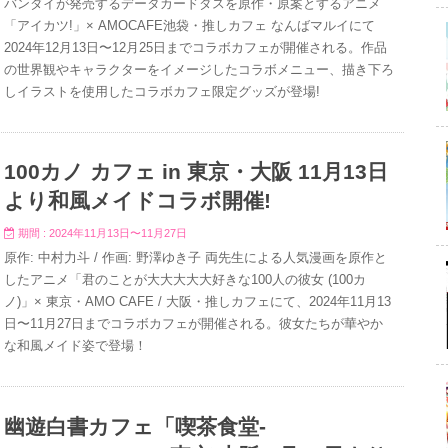
バンダイが発売するデータカードダスを原作・原案とするアニメ
「アイカツ!」× AMOCAFE池袋・推しカフェ なんばマルイにて
2024年12月13日〜12月25日までコラボカフェが開催される。作品
の世界観やキャラクターをイメージしたコラボメニュー、描き下ろ
しイラストを使用したコラボカフェ限定グッズが登場!
100カノ カフェ in 東京・大阪 11月13日
より和風メイドコラボ開催!
期間 : 2024年11月13日〜11月27日
原作: 中村力斗 / 作画: 野澤ゆき子 両先生による人気漫画を原作と
したアニメ「君のことが大大大大大好きな100人の彼女 (100カ
ノ)」× 東京・AMO CAFE / 大阪・推しカフェにて、2024年11月13
日〜11月27日までコラボカフェが開催される。彼女たちが華やか
な和風メイド姿で登場！
幽遊白書カフェ「喫茶食堂-