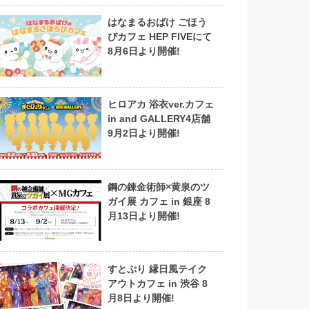
はなまるおばけ ごほう
びカフェ HEP FIVEにて
8月6日より開催!
ヒロアカ 浴衣ver.カフェ
in and GALLERY4店舗
9月2日より開催!
鋼の錬金術師×黄泉のツ
ガイ展 カフェ in 銀座 8
月13日より開催!
すとぷり 縁日風テイク
アウトカフェ in 渋谷 8
月8日より開催!