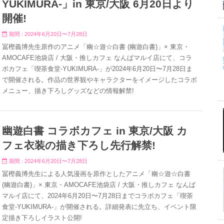
YUKIMURA-」in 東京/大阪 6月20日より
開催!
期間 : 2024年6月20日〜7月28日
冨樫義博先生原作のアニメ「幽☆遊☆白書 (幽遊白書)」× 東京・
AMOCAFE池袋店 / 大阪・推しカフェ なんばマルイ店にて、コラ
ボカフェ「喫茶食堂-YUKIMURA-」が2024年6月20日〜7月28日ま
で開催される。作品の世界観やキャラクターをイメージしたコラボ
メニュー、描き下ろしグッズなどの情報解禁!
幽遊白書 コラボカフェ in 東京/大阪 カ
フェ衣装の描き下ろし先行解禁!
期間 : 2024年6月20日〜7月28日
冨樫義博先生による人気漫画を原作としたアニメ「幽☆遊☆白書
(幽遊白書)」× 東京・AMOCAFE池袋店 / 大阪・推しカフェ なんば
マルイ店にて、2024年6月20日〜7月28日までコラボカフェ「喫茶
食堂-YUKIMURA-」が開催される。詳細発表に先立ち、イベント限
定描き下ろしイラスト公開!