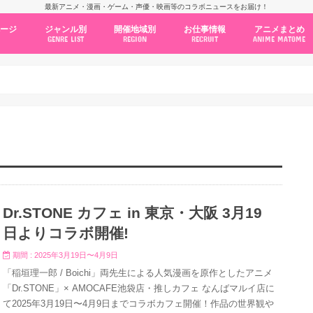
最新アニメ・漫画・ゲーム・声優・映画等のコラボニュースをお届け！
ページ
ジャンル別
開催地域別
お仕事情報
アニメまとめ
GENRE LIST
REGION
RECRUIT
ANIME MATOME
コラボカフェ
常設店舗
ポップアップストア
原画展・展示会
くじ / プライズ / ガチャ
店舗系コラボ
テーマパーク・遊園地
アニメ・漫画の期間限定イベント
グッズ
ファッション
コミック・ムック本
新作アニメ情報
ニュース
池袋
秋葉原
新宿
大阪
福岡
名古屋
カプコン
NSグループ
BENELIC
アニメイト
トランジットホールディングス
モトヤフーズ
TOWER RECORDS
タブリエ・マーケティング
GENDA GiGO Entertainment
Dr.STONE カフェ in 東京・大阪 3月19
日よりコラボ開催!
期間 : 2025年3月19日〜4月9日
「稲垣理一郎 / Boichi」両先生による人気漫画を原作としたアニメ
「Dr.STONE」× AMOCAFE池袋店・推しカフェ なんばマルイ店に
て2025年3月19日〜4月9日までコラボカフェ開催！作品の世界観や