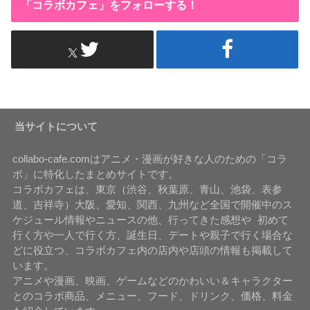
「コラボカフェ」をフォローする！
当サイトについて
collabo-cafe.comはアニメ・漫画が好きな人のための「コラ
ボ」に特化したまとめサイトです。
コラボカフェは、東京（渋谷、秋葉原、青山、池袋、表参
道、吉祥寺）大阪、愛知、関西、九州など全国で開催中のス
ケジュール情報やニュースの他、行ってきた感想や 初めて
行く方や一人で行く方、誕生日、デートや親子で行く場合な
どに役立つ、コラボカフェ内の店内や店頭の情報も掲載して
います。
アニメや漫画、映画、ゲームなどのかわいい＆キャラクター
とのコラボ商品、メニュー、フード、ドリンク、価格、料金