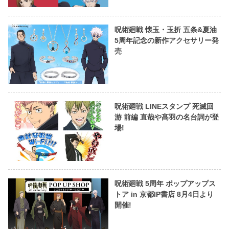
呪術廻戦 懐玉・玉折 五条&夏油
5周年記念の新作アクセサリー発
売
呪術廻戦 LINEスタンプ 死滅回
游 前編 直哉や髙羽の名台詞が登
場!
呪術廻戦 5周年 ポップアップス
トア in 京都IP書店 8月4日より
開催!