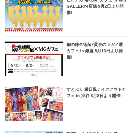
ヒロアカ 浴衣ver.カフェ in and
GALLERY4店舗 9月2日より開
催!
鋼の錬金術師×黄泉のツガイ展
カフェ in 銀座 8月13日より開
催!
すとぷり 縁日風テイクアウトカ
フェ in 渋谷 8月8日より開催!