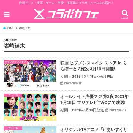
最新アニメ・漫画・ゲーム・声優・映画等のコラボニュースをお届け！
search
HOME
岩崎諒太
CATEGORY
岩崎諒太
ポップアップストア
映画 ヒプノシスマイク ストア in ら
らぽーと 3施設 3月19日開催!
期間 : 2026年3月19日〜4月19日
2026/03/17
ニュース
オールナイト声優フジ 第3夜 2021年
9月18日 フジテレビTWOにて放送!
期間 : 2021年9月18日放送
2021/08/17
ニュース
オリジナルTVアニメ「iiiあいすくり