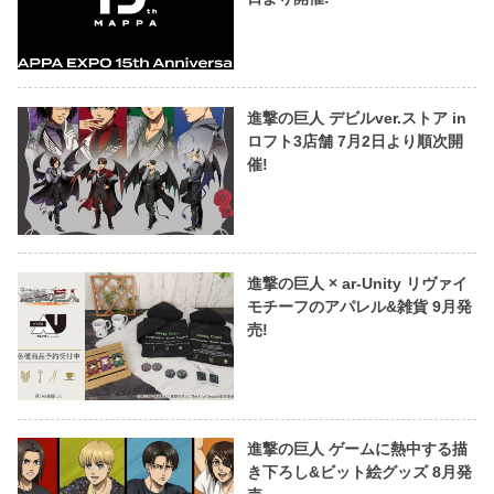
進撃の巨人 デビルver.ストア in
ロフト3店舗 7月2日より順次開
催!
進撃の巨人 × ar-Unity リヴァイ
モチーフのアパレル&雑貨 9月発
売!
進撃の巨人 ゲームに熱中する描
き下ろし&ビット絵グッズ 8月発