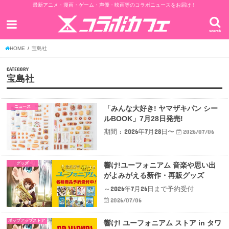
最新アニメ・漫画・ゲーム・声優・映画等のコラボニュースをお届け！
search
HOME
宝島社
CATEGORY
宝島社
ニュース
「みんな大好き! ヤマザキパン シー
ルBOOK」7月28日発売!
期間 : 2026年7月28日〜
2026/07/06
グッズ
響け!ユーフォニアム 音楽や思い出
がよみがえる新作・再販グッズ
～2026年7月26日まで予約受付
2026/07/06
ポップアップストア
響け! ユーフォニアム ストア in タワ