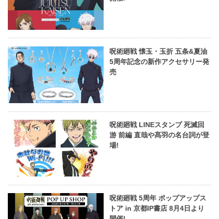
呪術廻戦 懐玉・玉折 五条&夏油
5周年記念の新作アクセサリー発
売
呪術廻戦 LINEスタンプ 死滅回
游 前編 直哉や髙羽の名台詞が登
場!
呪術廻戦 5周年 ポップアップス
トア in 京都IP書店 8月4日より
開催!