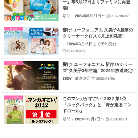
ー」等5月27日よりファミマに再登
場!
期間 : 2024年5月27日〜
2024/05/17
グッズ
響け!ユーフォニアム 久美子&麗奈の
クリーナークロス 6月上旬発売!
～2024年3月15日まで予約受付
2024/03/06
ニュース
響け! ユーフォニアム 新作TVシリー
ズ“久美子3年生編” 2024年放送決定!
2024年放送決定
2022/06/06
ニュース
このマンガがすごい! 2022 第1位
「ルックバック」と「海が走るエン
ドロール」
期間 : 2021年12月9日〜
2021/12/07