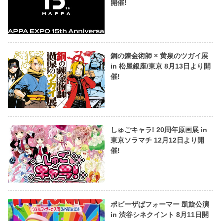
開催!
鋼の錬金術師 × 黄泉のツガイ展
in 松屋銀座/東京 8月13日より開
催!
しゅごキャラ! 20周年原画展 in
東京ソラマチ 12月12日より開
催!
ポピーザぱフォーマー 凱旋公演
in 渋谷シネクイント 8月11日開