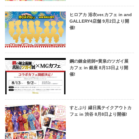
ヒロアカ 浴衣ver.カフェ in and
GALLERY4店舗 9月2日より開
催!
鋼の錬金術師×黄泉のツガイ展
カフェ in 銀座 8月13日より開
催!
すとぷり 縁日風テイクアウトカ
フェ in 渋谷 8月8日より開催!