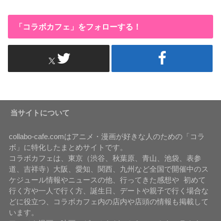
「コラボカフェ」をフォローする！
当サイトについて
collabo-cafe.comはアニメ・漫画が好きな人のための「コラ
ボ」に特化したまとめサイトです。
コラボカフェは、東京（渋谷、秋葉原、青山、池袋、表参
道、吉祥寺）大阪、愛知、関西、九州など全国で開催中のス
ケジュール情報やニュースの他、行ってきた感想や 初めて
行く方や一人で行く方、誕生日、デートや親子で行く場合な
どに役立つ、コラボカフェ内の店内や店頭の情報も掲載して
います。