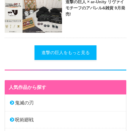
進撃の巨人 × ar-Unity リヴァイ
モチーフのアパレル&雑貨 9月発
売!
進撃の巨人をもっと見る
人気作品から探す
鬼滅の刃
呪術廻戦