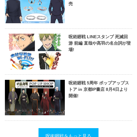
売
呪術廻戦 LINEスタンプ 死滅回
游 前編 直哉や髙羽の名台詞が登
場!
呪術廻戦 5周年 ポップアップス
トア in 京都IP書店 8月4日より
開催!
呪術廻戦をもっと見る