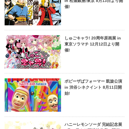
in 松屋銀座/東京 8月13日より開
催!
しゅごキャラ! 20周年原画展 in
東京ソラマチ 12月12日より開
催!
ポピーザぱフォーマー 凱旋公演
in 渋谷シネクイント 8月11日開
始!
ハニーレモンソーダ 完結記念展