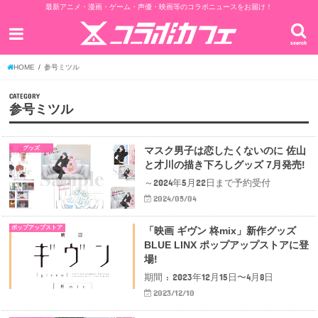
最新アニメ・漫画・ゲーム・声優・映画等のコラボニュースをお届け！
search
HOME
参号ミツル
CATEGORY
参号ミツル
グッズ
マスク男子は恋したくないのに 佐山
と才川の描き下ろしグッズ 7月発売!
～2024年5月22日まで予約受付
2024/05/04
ポップアップストア
「映画 ギヴン 柊mix」新作グッズ
BLUE LINX ポップアップストアに登
場!
期間 : 2023年12月15日〜4月8日
2023/12/10