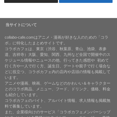
当サイトについて
collabo-cafe.comはアニメ・漫画が好きな人のための「コラ
ボ」に特化したまとめサイトです。
コラボカフェは、東京（渋谷、秋葉原、青山、池袋、表参
道、吉祥寺）大阪、愛知、関西、九州など全国で開催中のス
ケジュール情報やニュースの他、行ってきた感想や 初めて
行く方や一人で行く方、誕生日、デートや親子で行く場合な
どに役立つ、コラボカフェ内の店内や店頭の情報も掲載して
います。
アニメや漫画、映画、ゲームなどのかわいい＆キャラクター
とのコラボ商品、メニュー、フード、ドリンク、価格、料金
も紹介しています。
コラボカフェのバイト、アルバイト情報、求人情報も掲載無
料で募集しています。
また、企業様向けのサービス「コラボカフェメンバーシップ