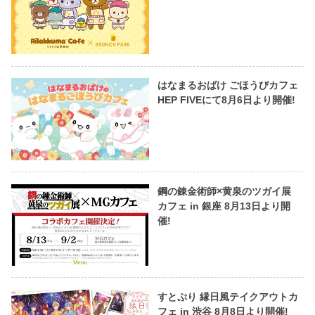
はなまるおばけ ごほうびカフェ
HEP FIVEにて8月6日より開催!
鋼の錬金術師×黄泉のツガイ展
カフェ in 銀座 8月13日より開
催!
すとぷり 縁日風テイクアウトカ
フェ in 渋谷 8月8日より開催!