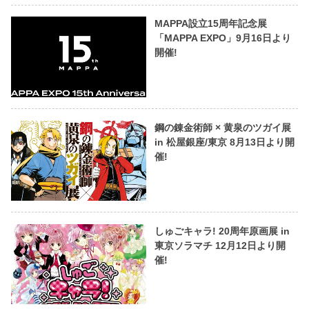
MAPPA設立15周年記念展
「MAPPA EXPO」9月16日より
開催!
鋼の錬金術師 × 黄泉のツガイ展
in 松屋銀座/東京 8月13日より開
催!
しゅごキャラ! 20周年原画展 in
東京ソラマチ 12月12日より開
催!