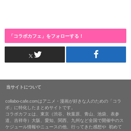
「コラボカフェ」をフォローする！
当サイトについて
collabo-cafe.comはアニメ・漫画が好きな人のための「コラ
ボ」に特化したまとめサイトです。
コラボカフェは、東京（渋谷、秋葉原、青山、池袋、表参
道、吉祥寺）大阪、愛知、関西、九州など全国で開催中のス
ケジュール情報やニュースの他、行ってきた感想や 初めて