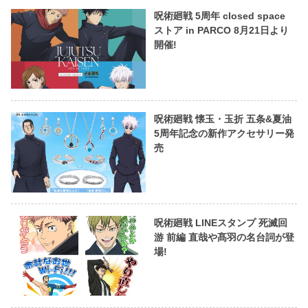
呪術廻戦 5周年 closed space
ストア in PARCO 8月21日より
開催!
呪術廻戦 懐玉・玉折 五条&夏油
5周年記念の新作アクセサリー発
売
呪術廻戦 LINEスタンプ 死滅回
游 前編 直哉や髙羽の名台詞が登
場!