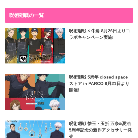
呪術廻戦の一覧
呪術廻戦 × 牛角 8月26日よりコ
ラボキャンペーン実施!
呪術廻戦 5周年 closed space
ストア in PARCO 8月21日より
開催!
呪術廻戦 懐玉・玉折 五条&夏油
5周年記念の新作アクセサリー発
売