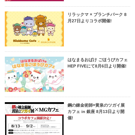
リラックマ × ブランチパーク 8
月27日よりコラボ開催!
はなまるおばけ ごほうびカフェ
HEP FIVEにて8月6日より開催!
鋼の錬金術師×黄泉のツガイ展
カフェ in 銀座 8月13日より開
催!