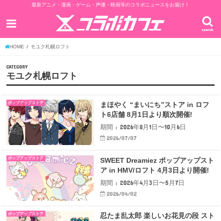
最新アニメ・漫画・ゲーム・声優・映画等のコラボニュースをお届け！
search
HOME
モユク札幌ロフト
CATEGORY
モユク札幌ロフト
ポップアップストア
まほやく “まいにち”ストア in ロフ
ト6店舗 8月1日より順次開催!
期間 : 2026年8月1日〜10月6日
2026/07/07
ポップアップストア
SWEET Dreamiez ポップアップスト
ア in HMV/ロフト 4月3日より開催!
期間 : 2026年4月3日〜5月7日
2026/04/02
ポップアップストア
忍たま乱太郎 楽しいお花見の段 スト