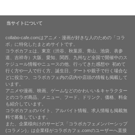
当サイトについて
collabo-cafe.comはアニメ・漫画が好きな人のための「コラ
ボ」に特化したまとめサイトです。
コラボカフェは、東京（渋谷、秋葉原、青山、池袋、表参
道、吉祥寺）大阪、愛知、関西、九州など全国で開催中のス
ケジュール情報やニュースの他、行ってきた感想や 初めて
行く方や一人で行く方、誕生日、デートや親子で行く場合な
どに役立つ、コラボカフェ内の店内や店頭の情報も掲載して
います。
アニメや漫画、映画、ゲームなどのかわいい＆キャラクター
とのコラボ商品、メニュー、フード、ドリンク、価格、料金
も紹介しています。
コラボカフェのバイト、アルバイト情報、求人情報も掲載無
料で募集しています。
また、企業様向けのサービス「コラボカフェメンバーシップ
(コラメン)」は企業様がコラボカフェ.comのユーザーへ直接