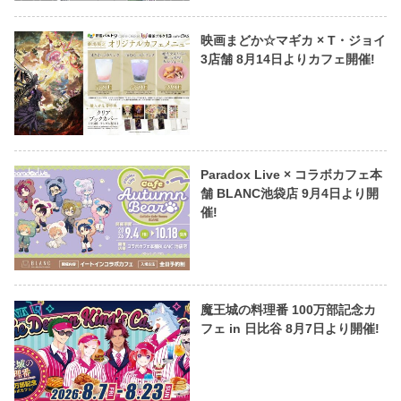
映画まどか☆マギカ × T・ジョイ
3店舗 8月14日よりカフェ開催!
Paradox Live × コラボカフェ本
舗 BLANC池袋店 9月4日より開
催!
魔王城の料理番 100万部記念カ
フェ in 日比谷 8月7日より開催!