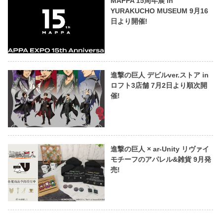
MAPPA 15周年展 in
YURAKUCHO MUSEUM 9月16
日より開催!
進撃の巨人 デビルver.ストア in
ロフト3店舗 7月2日より順次開
催!
進撃の巨人 × ar-Unity リヴァイ
モチーフのアパレル&雑貨 9月発
売!