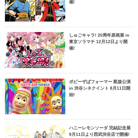
催!
しゅごキャラ! 20周年原画展 in
東京ソラマチ 12月12日より開
催!
ポピーザぱフォーマー 凱旋公演
in 渋谷シネクイント 8月11日開
始!
ハニーレモンソーダ 完結記念展
9月11日より西武渋谷店で開催!