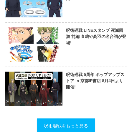
呪術廻戦 LINEスタンプ 死滅回
游 前編 直哉や髙羽の名台詞が登
場!
呪術廻戦 5周年 ポップアップス
トア in 京都IP書店 8月4日より
開催!
呪術廻戦をもっと見る