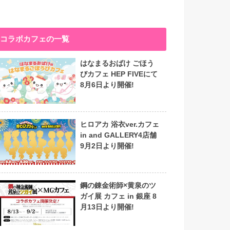
コラボカフェの一覧
はなまるおばけ ごほう
びカフェ HEP FIVEにて
8月6日より開催!
ヒロアカ 浴衣ver.カフェ
in and GALLERY4店舗
9月2日より開催!
鋼の錬金術師×黄泉のツ
ガイ展 カフェ in 銀座 8
月13日より開催!