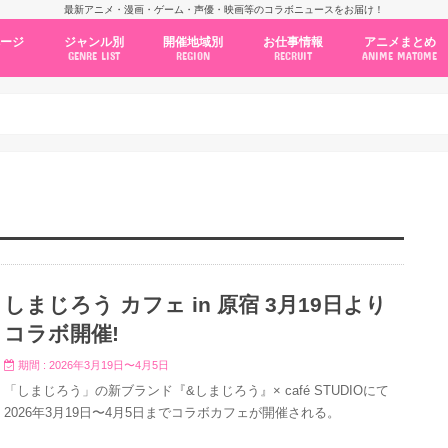
最新アニメ・漫画・ゲーム・声優・映画等のコラボニュースをお届け！
ページ
ジャンル別
開催地域別
お仕事情報
アニメまとめ
GENRE LIST
REGION
RECRUIT
ANIME MATOME
コラボカフェ
常設店舗
ポップアップストア
原画展・展示会
くじ / プライズ / ガチャ
店舗系コラボ
テーマパーク・遊園地
アニメ・漫画の期間限定イベント
グッズ
ファッション
コミック・ムック本
新作アニメ情報
ニュース
池袋
秋葉原
新宿
大阪
福岡
名古屋
カプコン
NSグループ
BENELIC
アニメイト
トランジットホールディングス
モトヤフーズ
TOWER RECORDS
タブリエ・マーケティング
GENDA GiGO Entertainment
しまじろう カフェ in 原宿 3月19日より
コラボ開催!
期間 : 2026年3月19日〜4月5日
「しまじろう」の新ブランド『&しまじろう』× café STUDIOにて
2026年3月19日〜4月5日までコラボカフェが開催される。