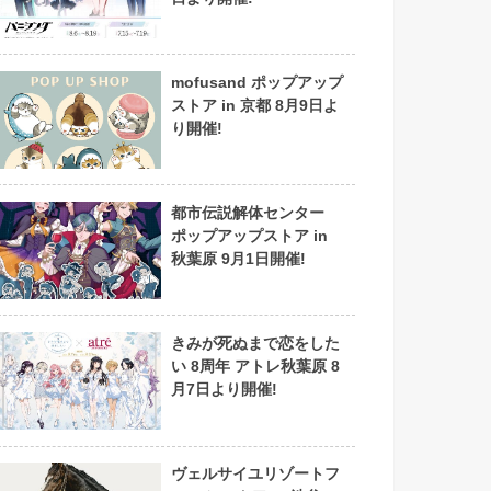
mofusand ポップアップ
ストア in 京都 8月9日よ
り開催!
都市伝説解体センター
ポップアップストア in
秋葉原 9月1日開催!
きみが死ぬまで恋をした
い 8周年 アトレ秋葉原 8
月7日より開催!
ヴェルサイユリゾートフ