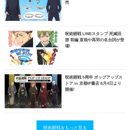
売
呪術廻戦 LINEスタンプ 死滅回
游 前編 直哉や髙羽の名台詞が登
場!
呪術廻戦 5周年 ポップアップス
トア in 京都IP書店 8月4日より
開催!
呪術廻戦をもっと見る