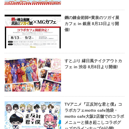
鋼の錬金術師×黄泉のツガイ展
カフェ in 銀座 8月13日より開
催!
すとぷり 縁日風テイクアウトカ
フェ in 渋谷 8月8日より開催!
TVアニメ『正反対な君と僕』コ
ラボカフェmotto cafe池袋・
motto cafe大阪2店舗でのコラボ
メニューと描き起こしコラボグ
ッズのラインナップが公開!