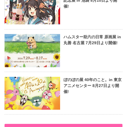
記念展 in 池袋 8月10日より開
催!
ハムスター助六の日常 原画展 in
丸善 名古屋 7月29日より開催!
ぼのぼの展 40年のこと。in 東京
アニメセンター 8月27日より開
催!