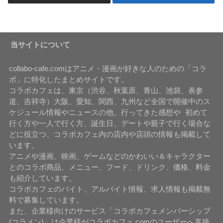
当サイトについて
collabo-cafe.comはアニメ・漫画が好きな人のための「コラ
ボ」に特化したまとめサイトです。
コラボカフェは、東京（渋谷、秋葉原、青山、池袋、表参
道、吉祥寺）大阪、愛知、関西、九州など全国で開催中のス
ケジュール情報やニュースの他、行ってきた感想や 初めて
行く方や一人で行く方、誕生日、デートや親子で行く場合な
どに役立つ、コラボカフェ内の店内や店頭の情報も掲載して
います。
アニメや漫画、映画、ゲームなどのかわいい＆キャラクター
とのコラボ商品、メニュー、フード、ドリンク、価格、料金
も紹介しています。
コラボカフェのバイト、アルバイト情報、求人情報も掲載無
料で募集しています。
また、企業様向けのサービス「コラボカフェメンバーシップ
(コラメン)」は企業様がコラボカフェ.comのユーザーへ直接