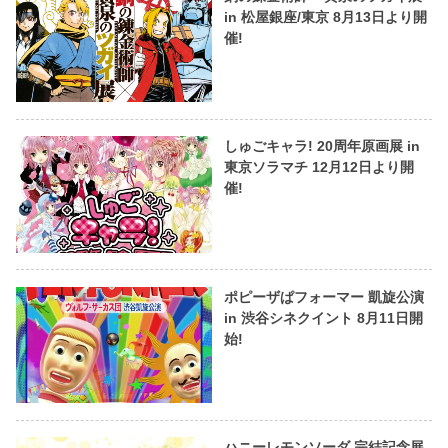
in 松屋銀座/東京 8月13日より開
催!
しゅごキャラ! 20周年原画展 in
東京ソラマチ 12月12日より開
催!
ポピーザぱフォーマー 凱旋公演
in 渋谷シネクイント 8月11日開
始!
ハニーレモンソーダ 完結記念展