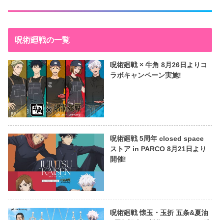
呪術廻戦の一覧
呪術廻戦 × 牛角 8月26日よりコ
ラボキャンペーン実施!
呪術廻戦 5周年 closed space
ストア in PARCO 8月21日より
開催!
呪術廻戦 懐玉・玉折 五条&夏油