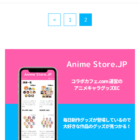
<
1
2