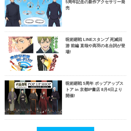
5周年記念の新作アクセサリー発
売
呪術廻戦 LINEスタンプ 死滅回
游 前編 直哉や髙羽の名台詞が登
場!
呪術廻戦 5周年 ポップアップス
トア in 京都IP書店 8月4日より
開催!