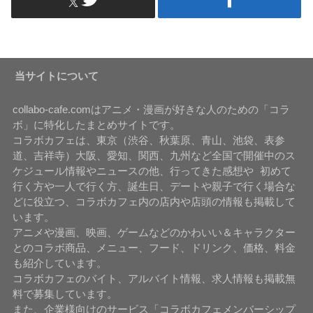
当サイトについて
collabo-cafe.comはアニメ・漫画が好きな人のための「コラ
ボ」に特化したまとめサイトです。
コラボカフェは、東京（渋谷、秋葉原、青山、池袋、表参
道、吉祥寺）大阪、愛知、関西、九州など全国で開催中のス
ケジュール情報やニュースの他、行ってきた感想や 初めて
行く方や一人で行く方、誕生日、デートや親子で行く場合な
どに役立つ、コラボカフェ内の店内や店頭の情報も掲載して
います。
アニメや漫画、映画、ゲームなどのかわいい＆キャラクター
とのコラボ商品、メニュー、フード、ドリンク、価格、料金
も紹介しています。
コラボカフェのバイト、アルバイト情報、求人情報も掲載無
料で募集しています。
また、企業様向けのサービス「コラボカフェメンバーシップ