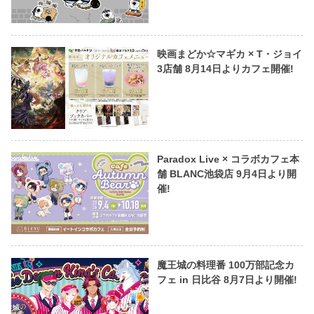
映画まどか☆マギカ × T・ジョイ
3店舗 8月14日よりカフェ開催!
Paradox Live × コラボカフェ本
舗 BLANC池袋店 9月4日より開
催!
魔王城の料理番 100万部記念カ
フェ in 日比谷 8月7日より開催!