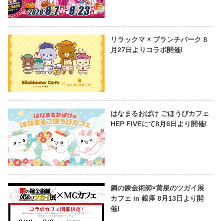
リラックマ × ブランチパーク 8
月27日よりコラボ開催!
はなまるおばけ ごほうびカフェ
HEP FIVEにて8月6日より開催!
鋼の錬金術師×黄泉のツガイ展
カフェ in 銀座 8月13日より開
催!