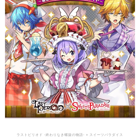
ラストピリオド -終わりなき螺旋の物語- × スイーツパラダイス