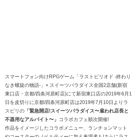
スマートフォン向けRPGゲーム「ラストピリオド -終わり
なき螺旋の物語-」× スイーツパラダイス全国2店舗(新宿
東口店・京都/四条河原町店)にて新宿東口店の2019年6月1
日を皮切りに京都/四条河原町店は2019年7月10日よりラ
スピリの
「緊急開店!スイーツパラダイス〜雇われ店長と
不器用なアルバイト〜」
コラボカフェ順次開催!
作品をイメージしたコラボメニュー、ランチョンマット
やコースターのノベルティーに加え来場者も!さらにラス