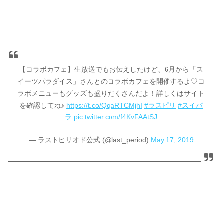
【コラボカフェ】生放送でもお伝えしたけど、6月から「ス
イーツパラダイス」さんとのコラボカフェを開催するよ♡コ
ラボメニューもグッズも盛りだくさんだよ！詳しくはサイト
を確認してね♪
https://t.co/QqaRTCMjhI
#ラスピリ
#スイパ
ラ
pic.twitter.com/f4KvFAAtSJ
— ラストピリオド公式 (@last_period)
May 17, 2019