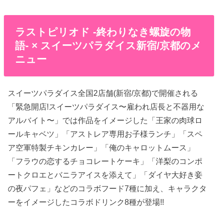
ラストピリオド -終わりなき螺旋の物
語- × スイーツパラダイス新宿/京都のメ
ニュー
スイーツパラダイス全国2店舗(新宿/京都)で開催される
「緊急開店!スイーツパラダイス〜雇われ店長と不器用な
アルバイト〜」では作品をイメージした「王家の肉球ロ
ールキャベツ」「アストレア専用お子様ランチ」「スペ
ア空軍特製チキンカレー」「俺のキャロットムース」
「フラウの恋するチョコレートケーキ」「洋梨のコンポ
ートクロエとバニラアイスを添えて」「ダイヤ大好き妾
の夜パフェ」などのコラボフード7種に加え、キャラクタ
ーをイメージしたコラボドリンク8種が登場!!