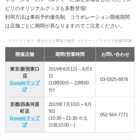
ピリのオリジナルグッズも多数登場!
利用方法は事前予約優先制、コラボレーション開催期間
は店舗ごとに期間が異なりますのでご注意ください。
ラストピリオド -終わりなき螺旋の物語- × スイーツパラダイス全国2店舗
開催店舗
期間/営業時間
お問い合わせ
東京/新宿東口
2019年6月1日～8月9
店
日
03-5925-8876
Googleマップ
(11時00分～22時00
分)
京都/四条河原
2019年7月10日～8月
町店
9日
052-564-7771
Googleマップ
(10:30～21:30 ※土
日祝10:00～)