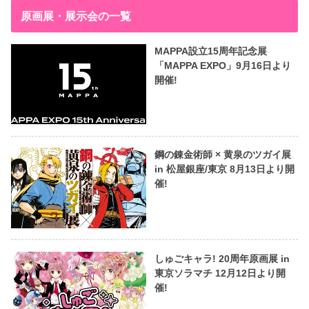
原画展・展示会の一覧
MAPPA設立15周年記念展
「MAPPA EXPO」9月16日より
開催!
鋼の錬金術師 × 黄泉のツガイ展
in 松屋銀座/東京 8月13日より開
催!
しゅごキャラ! 20周年原画展 in
東京ソラマチ 12月12日より開
催!