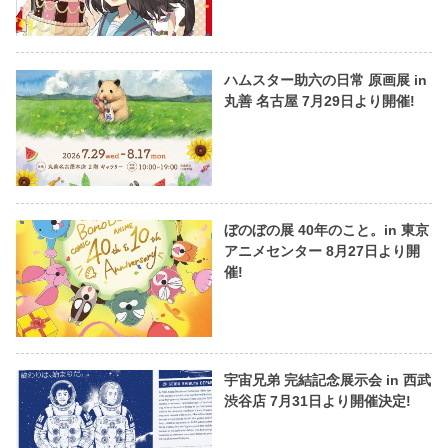
ハムスター助六の日常 原画展 in
丸善 名古屋 7月29日より開催!
ぼのぼの展 40年のこと。in 東京
アニメセンター 8月27日より開
催!
宇宙兄弟 完結記念展示会 in 西武
渋谷店 7月31日より開催決定!