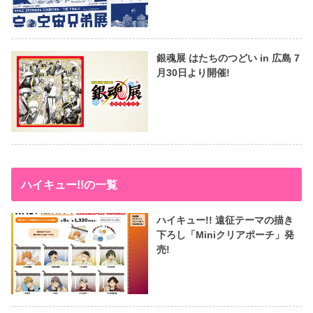
銀魂展 はたちのつどい in 広島 7
月30日より開催!
ハイキュー!!の一覧
ハイキュー!! 遠征テーマの描き
下ろし「Miniクリアポーチ」発
売!