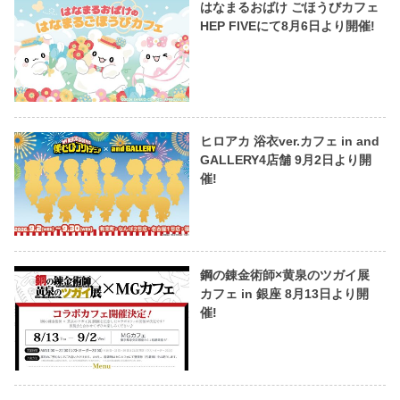
はなまるおばけ ごほうびカフェ
HEP FIVEにて8月6日より開催!
ヒロアカ 浴衣ver.カフェ in and
GALLERY4店舗 9月2日より開
催!
鋼の錬金術師×黄泉のツガイ展
カフェ in 銀座 8月13日より開
催!