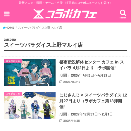
最新アニメ・漫画・ゲーム・声優・映画等のコラボニュースをお届け！
search
HOME
スイーツパラダイス上野マルイ店
CATEGORY
スイーツパラダイス上野マルイ店
コラボカフェ
都市伝説解体センター カフェ in ス
イパラ 4月2日よりコラボ開催!
期間 : 2026年4月2日〜4月29日
2026/03/17
コラボカフェ
にじさんじ × スイーツパラダイス 12
月27日よりコラボカフェ第13弾開
催!
期間 : 2025年12月27日〜2月1日
2025/11/25