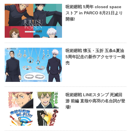
呪術廻戦 5周年 closed space
ストア in PARCO 8月21日より
開催!
呪術廻戦 懐玉・玉折 五条&夏油
5周年記念の新作アクセサリー発
売
呪術廻戦 LINEスタンプ 死滅回
游 前編 直哉や髙羽の名台詞が登
場!