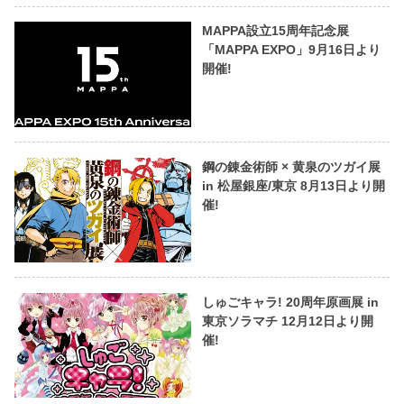
MAPPA設立15周年記念展
「MAPPA EXPO」9月16日より
開催!
鋼の錬金術師 × 黄泉のツガイ展
in 松屋銀座/東京 8月13日より開
催!
しゅごキャラ! 20周年原画展 in
東京ソラマチ 12月12日より開
催!