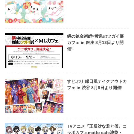
鋼の錬金術師×黄泉のツガイ展
カフェ in 銀座 8月13日より開
催!
すとぷり 縁日風テイクアウトカ
フェ in 渋谷 8月8日より開催!
TVアニメ『正反対な君と僕』コ
ラボカフェmotto cafe池袋・