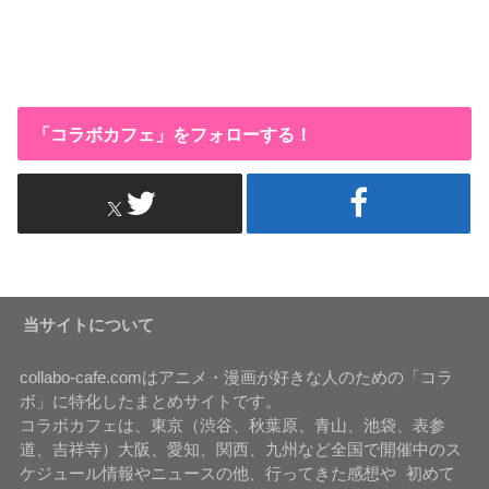
「コラボカフェ」をフォローする！
当サイトについて
collabo-cafe.comはアニメ・漫画が好きな人のための「コラ
ボ」に特化したまとめサイトです。
コラボカフェは、東京（渋谷、秋葉原、青山、池袋、表参
道、吉祥寺）大阪、愛知、関西、九州など全国で開催中のス
ケジュール情報やニュースの他、行ってきた感想や 初めて