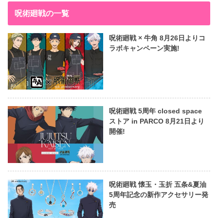
呪術廻戦の一覧
呪術廻戦 × 牛角 8月26日よりコ
ラボキャンペーン実施!
呪術廻戦 5周年 closed space
ストア in PARCO 8月21日より
開催!
呪術廻戦 懐玉・玉折 五条&夏油
5周年記念の新作アクセサリー発
売