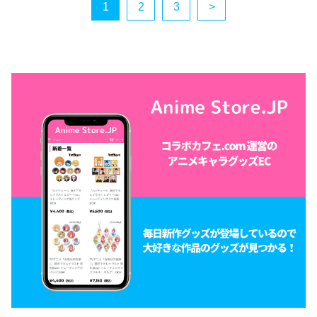
1
2
3
>