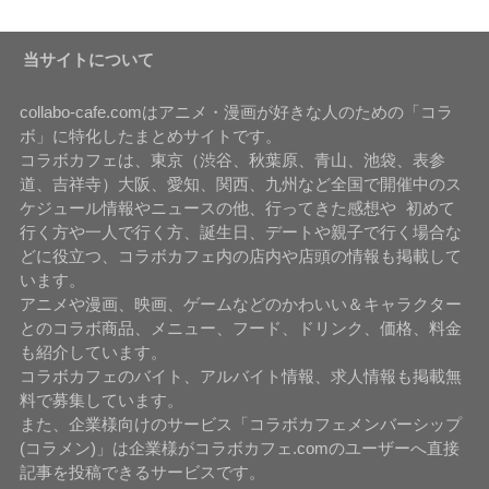
当サイトについて
collabo-cafe.comはアニメ・漫画が好きな人のための「コラ
ボ」に特化したまとめサイトです。
コラボカフェは、東京（渋谷、秋葉原、青山、池袋、表参
道、吉祥寺）大阪、愛知、関西、九州など全国で開催中のス
ケジュール情報やニュースの他、行ってきた感想や 初めて
行く方や一人で行く方、誕生日、デートや親子で行く場合な
どに役立つ、コラボカフェ内の店内や店頭の情報も掲載して
います。
アニメや漫画、映画、ゲームなどのかわいい＆キャラクター
とのコラボ商品、メニュー、フード、ドリンク、価格、料金
も紹介しています。
コラボカフェのバイト、アルバイト情報、求人情報も掲載無
料で募集しています。
また、企業様向けのサービス「コラボカフェメンバーシップ
(コラメン)」は企業様がコラボカフェ.comのユーザーへ直接
記事を投稿できるサービスです。