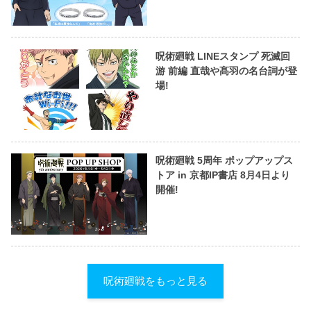
呪術廻戦 LINEスタンプ 死滅回
游 前編 直哉や髙羽の名台詞が登
場!
呪術廻戦 5周年 ポップアップス
トア in 京都IP書店 8月4日より
開催!
呪術廻戦をもっと見る