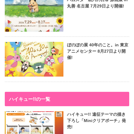
丸善 名古屋 7月29日より開催!
ぼのぼの展 40年のこと。in 東京
アニメセンター 8月27日より開
催!
ハイキュー!!の一覧
ハイキュー!! 遠征テーマの描き
下ろし「Miniクリアポーチ」発
売!