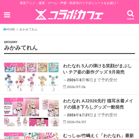
最新アニメ・漫画・ゲーム・声優・映画等のコラボニュースをお届け！
search
HOME
みかみてれん
CATEGORY
みかみてれん
グッズ
わたなれ 5人の弾ける笑顔がまぶし
い チア姿の新作グッズ 9月発売
～2026年8月15日まで予約受付
2026/07/26
グッズ
わたなれ AJ2026先行 猫耳水着メイ
ドの描き下ろしグッズ一般発売
～2026年6月21日まで予約受付
2026/06/03
ニュース
むっしゅ/竹嶋えく「わたなれ」最新