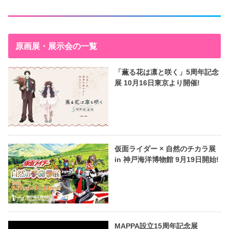
原画展・展示会の一覧
「薫る花は凛と咲く」5周年記念
展 10月16日東京より開催!
仮面ライダー × 自然のチカラ展
in 神戸海洋博物館 9月19日開始!
MAPPA設立15周年記念展