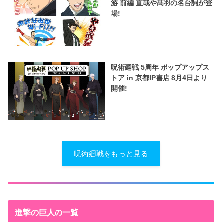
游 前編 直哉や髙羽の名台詞が登
場!
呪術廻戦 5周年 ポップアップス
トア in 京都IP書店 8月4日より
開催!
呪術廻戦をもっと見る
進撃の巨人の一覧