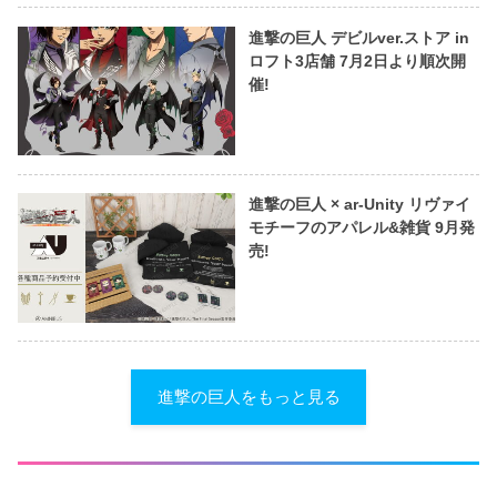
進撃の巨人 デビルver.ストア in
ロフト3店舗 7月2日より順次開
催!
進撃の巨人 × ar-Unity リヴァイ
モチーフのアパレル&雑貨 9月発
売!
進撃の巨人をもっと見る