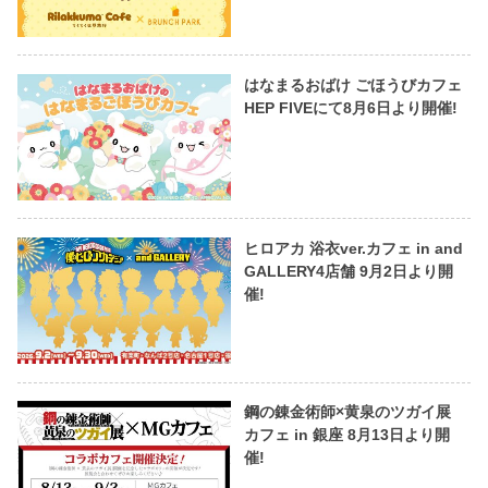
はなまるおばけ ごほうびカフェ
HEP FIVEにて8月6日より開催!
ヒロアカ 浴衣ver.カフェ in and
GALLERY4店舗 9月2日より開
催!
鋼の錬金術師×黄泉のツガイ展
カフェ in 銀座 8月13日より開
催!