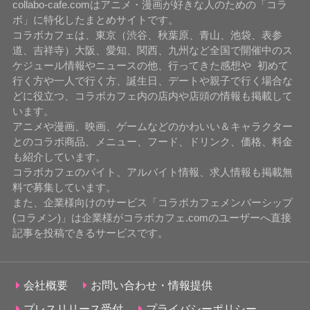
collabo-cafe.comはアニメ・漫画が好きな人のための「コラ
ボ」に特化したまとめサイトです。
コラボカフェは、東京（渋谷、秋葉原、青山、池袋、表参
道、吉祥寺）大阪、愛知、関西、九州など全国で開催中のス
ケジュール情報やニュースの他、行ってきた感想や 初めて
行く方や一人で行く方、誕生日、デートや親子で行く場合な
どに役立つ、コラボカフェ内の店内や店頭の情報も掲載して
います。
アニメや漫画、映画、ゲームなどのかわいい＆キャラクター
とのコラボ商品、メニュー、フード、ドリンク、価格、料金
も紹介しています。
コラボカフェのバイト、アルバイト情報、求人情報も掲載無
料で募集しています。
また、企業様向けのサービス「コラボカフェメンバーシップ
(コラメン)」は企業様がコラボカフェ.comのユーザーへ直接
記事を投稿できるサービスです。
会社概要
お問い合わせ・情報提供
プレスリリース受付
プライバシーポリシー