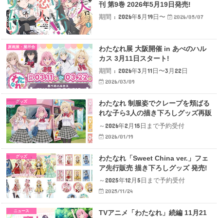
刊 第9巻 2026年5月19日発売!
期間 : 2026年5月19日〜
2026/05/07
原画展・展示会
わたなれ展 大阪開催 in あべのハル
カス 3月11日スタート!
期間 : 2026年3月11日〜3月22日
2026/03/09
グッズ
わたなれ 制服姿でクレープを頬ばる
れな子ら3人の描き下ろしグッズ再販
～2026年2月15日まで予約受付
2026/01/19
グッズ
わたなれ「Sweet China ver.」フェ
ア先行販売 描き下ろしグッズ 発売!
～2025年12月5日まで予約受付
2025/11/24
ニュース
TVアニメ「わたなれ」続編 11月21