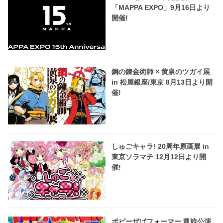
「MAPPA EXPO」9月16日より
開催!
鋼の錬金術師 × 黄泉のツガイ展
in 松屋銀座/東京 8月13日より開
催!
しゅごキャラ! 20周年原画展 in
東京ソラマチ 12月12日より開
催!
ポピーザぱフォーマー 凱旋公演