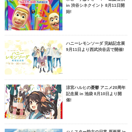
in 渋谷シネクイント 8月11日開
始!
ハニーレモンソーダ 完結記念展
9月11日より西武渋谷店で開催!
涼宮ハルヒの憂鬱 アニメ20周年
記念展 in 池袋 8月10日より開
催!
ハムスター助六の日常 原画展 in