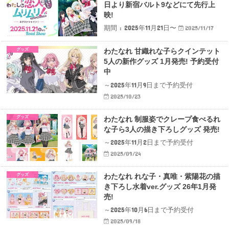
日より新宿バルト9などにて先行上
映!
期間 : 2025年11月21日〜
2025/11/17
グッズ
わたなれ 甘織れな子らクインテット
5人の新作グッズ 1月発売! 予約受付
中
～2025年11月9日まで予約受付
2025/10/23
グッズ
わたなれ 制服姿でクレープ食べるれ
な子ら3人の描き下ろしグッズ 発売!
～2025年11月2日まで予約受付
2025/09/24
グッズ
わたなれ れな子・真唯・紫陽花の描
き下ろし水着ver.グッズ 26年1月発
売!
～2025年10月6日まで予約受付
2025/09/18