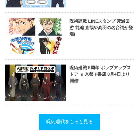
呪術廻戦 LINEスタンプ 死滅回
游 前編 直哉や髙羽の名台詞が登
場!
呪術廻戦 5周年 ポップアップス
トア in 京都IP書店 8月4日より
開催!
呪術廻戦をもっと見る