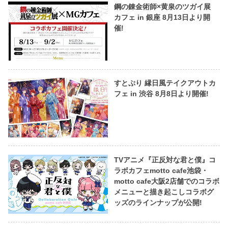
鋼の錬金術師×黄泉のツガイ展
カフェ in 銀座 8月13日より開
催!
すとぷり 縁日風テイクアウトカ
フェ in 渋谷 8月8日より開催!
TVアニメ『正反対な君と僕』コ
ラボカフェmotto cafe池袋・
motto cafe大阪2店舗でのコラボ
メニューと描き起こしコラボグ
ッズのラインナップが公開!