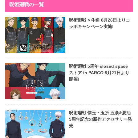
呪術廻戦の一覧
呪術廻戦 × 牛角 8月26日よりコ
ラボキャンペーン実施!
呪術廻戦 5周年 closed space
ストア in PARCO 8月21日より
開催!
呪術廻戦 懐玉・玉折 五条&夏油
5周年記念の新作アクセサリー発
売