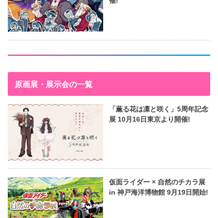
催!
原画展・展示会の一覧
「薫る花は凛と咲く」5周年記念
展 10月16日東京より開催!
仮面ライダー × 自然のチカラ展
in 神戸海洋博物館 9月19日開始!