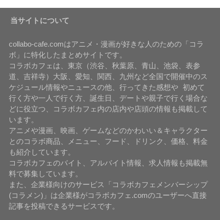
当サイトについて
collabo-cafe.comはアニメ・漫画が好きな人のための「コラ
ボ」に特化したまとめサイトです。
コラボカフェは、東京（渋谷、秋葉原、青山、池袋、表参
道、吉祥寺）大阪、愛知、関西、九州など全国で開催中のス
ケジュール情報やニュースの他、行ってきた感想や 初めて
行く方や一人で行く方、誕生日、デートや親子で行く場合な
どに役立つ、コラボカフェ内の店内や店頭の情報も掲載して
います。
アニメや漫画、映画、ゲームなどのかわいい＆キャラクター
とのコラボ商品、メニュー、フード、ドリンク、価格、料金
も紹介しています。
コラボカフェのバイト、アルバイト情報、求人情報も掲載無
料で募集しています。
また、企業様向けのサービス「コラボカフェメンバーシップ
(コラメン)」は企業様がコラボカフェ.comのユーザーへ直接
記事を投稿できるサービスです。