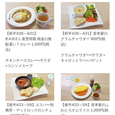
【前半3/28～4/21】
【前半3/28～4/21】皆本家の
B.A.B.E.L.食堂特製 税金の無
クラムチャウダー 900円(税
駄遣い？カレー 1,000円(税
込)
込)
クラムチャウダー+サラダ＋
チキンチーズカレー+サラダ
キャロットラペ+バゲット
+コンソメスープ
【後半4/23～5/6】エスパー刑
【後半4/23～5/6】皆本家のふ
務所・デッドロックのシチュ
わとろオムライス 1,000円(税