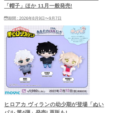
「帽子」ほか 11月一般発売!
期間 : 2026年8月9日〜9月7日
ヒロアカ ヴィランの幼少期が登場「ぬい
パル 第4弾」発売! 再販も!