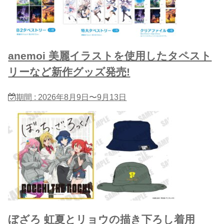
anemoi 美麗イラストを使用したタペスト
リーなど新作グッズ発売!
期間 : 2026年8月9日〜9月13日
ぼざろ 虹夏とリョウの描き下ろし着用