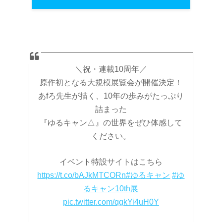
＼祝・連載10周年／
原作初となる大規模展覧会が開催決定！
あfろ先生が描く、10年の歩みがたっぷり
詰まった
『ゆるキャン△』の世界をぜひ体感して
ください。
イベント特設サイトはこちら
https://t.co/bAJkMTCORn
#ゆるキャン
#ゆ
るキャン10th展
pic.twitter.com/qgkYi4uH0Y