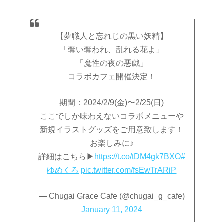
【夢職人と忘れじの黒い妖精】
「奪い奪われ、乱れる花よ」
「魔性の夜の悪戯」
コラボカフェ開催決定！
期間：2024/2/9(金)〜2/25(日)
ここでしか味わえないコラボメニューや
新規イラストグッズをご用意致します！
お楽しみに♪
詳細はこちら▶
https://t.co/tDM4gk7BXO
#
ゆめくろ
pic.twitter.com/fsEwTrARiP
— Chugai Grace Cafe (@chugai_g_cafe)
January 11, 2024