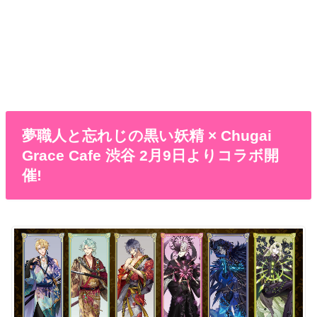
夢職人と忘れじの黒い妖精 × Chugai
Grace Cafe 渋谷 2月9日よりコラボ開
催!