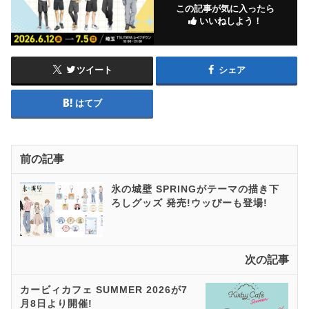
この記事が気に入ったら
いいねしよう！
ツイート
シェア
はてブ
前の記事
氷の城壁 SPRINGがテーマの描き下
ろしグッズ 発売!​ウッぴーも登場!
次の記事
カービィカフェ SUMMER 2026が7
月8日より開催!