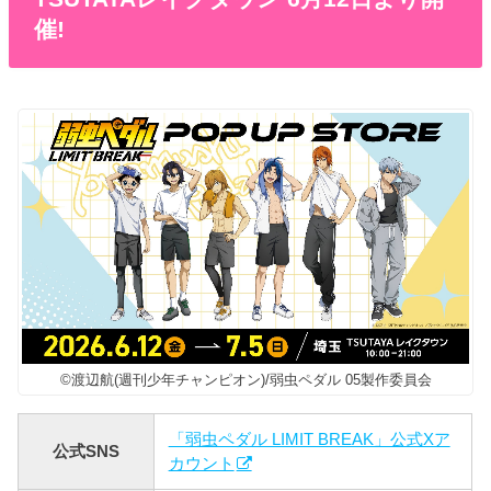
催!
©︎渡辺航(週刊少年チャンピオン)/弱虫ペダル 05製作委員会
「弱虫ペダル LIMIT BREAK」公式Xア
公式SNS
カウント