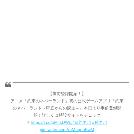
【事前登録開始！】
アニメ「約束のネバーランド」初の公式ゲームアプリ『約束
のネバーランド～狩庭からの脱走～』本日より事前登録開
始！詳しくは特設サイトをチェック
✨
https://t.co/pMTsDWEj4t
#約ネバ
#狩ネバ
pic.twitter.com/rnMoqduBwM