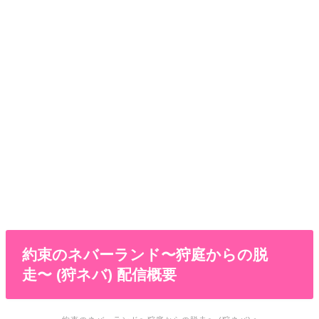
約束のネバーランド〜狩庭からの脱
走〜 (狩ネバ) 配信概要