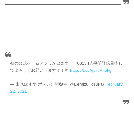
初の公式ゲームアプリが出ます！！63194人事前登録目指し
てよろしくお願いします！！🦉
https://t.co/qpruAtlSkg
— 出水ぽすか(ポ～ン）🦉🎃🦈 (@DemizuPosuka)
February
22, 2021