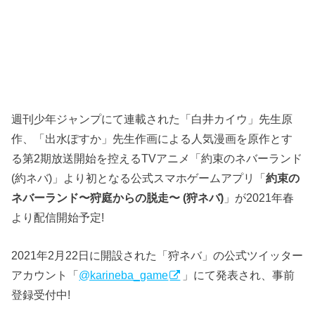
週刊少年ジャンプにて連載された「白井カイウ」先生原
作、「出水ぽすか」先生作画による人気漫画を原作とす
る第2期放送開始を控えるTVアニメ「約束のネバーランド
(約ネバ)」より初となる公式スマホゲームアプリ「
約束の
ネバーランド〜狩庭からの脱走〜 (狩ネバ)
」が2021年春
より配信開始予定!
2021年2月22日に開設された「狩ネバ」の公式ツイッター
アカウント「
@karineba_game
」にて発表され、事前
登録受付中!