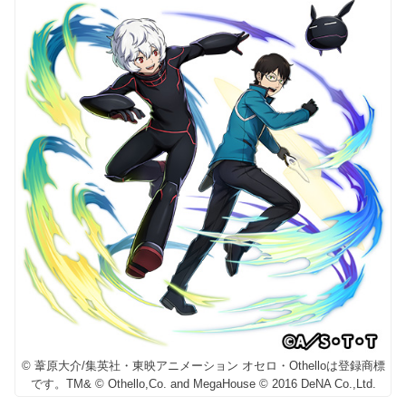
© 葦原大介/集英社・東映アニメーション オセロ・Othelloは登録商標
です。TM& © Othello,Co. and MegaHouse © 2016 DeNA Co.,Ltd.