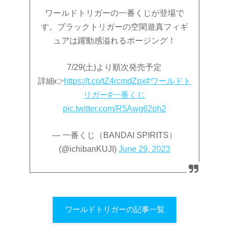
ワールドトリガーの一番くじが登場で
す。ブラックトリガーの空閑遊真フィギ
ュアは躍動感溢れるポージング！
7/29(土)より順次発売予定
詳細👉
https://t.co/tZ4rcmdZpx
#ワールドト
リガー
#一番くじ
pic.twitter.com/R5Awg62ph2
— 一番くじ（BANDAI SPIRITS）
(@ichibanKUJI)
June 29, 2023
ワールドトリガーの記事一覧