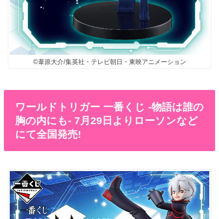
©葦原大介/集英社・テレビ朝日・東映アニメーション
ワールドトリガー 一番くじ -物語は誰の
胸の内にも- 7月29日よりローソンなど
にて全国発売!