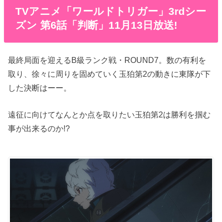
TVアニメ「ワールドトリガー」3rdシー
ズン 第6話「判断」11月13日放送!
最終局面を迎えるB級ランク戦・ROUND7。数の有利を
取り、徐々に周りを固めていく玉狛第2の動きに東隊が下
した決断はーー。
遠征に向けてなんとか点を取りたい玉狛第2は勝利を掴む
事が出来るのか!?