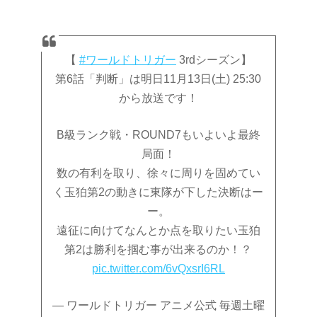
【
#ワールドトリガー
3rdシーズン】
第6話「判断」は明日11月13日(土) 25:30
から放送です！
B級ランク戦・ROUND7もいよいよ最終
局面！
数の有利を取り、徐々に周りを固めてい
く玉狛第2の動きに東隊が下した決断はー
ー。
遠征に向けてなんとか点を取りたい玉狛
第2は勝利を掴む事が出来るのか！？
pic.twitter.com/6vQxsrI6RL
— ワールドトリガー アニメ公式 毎週土曜