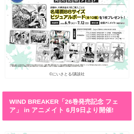
©にいさとる/講談社
WIND BREAKER「26巻発売記念 フェ
ア」 in アニメイト 6月9日より開催!