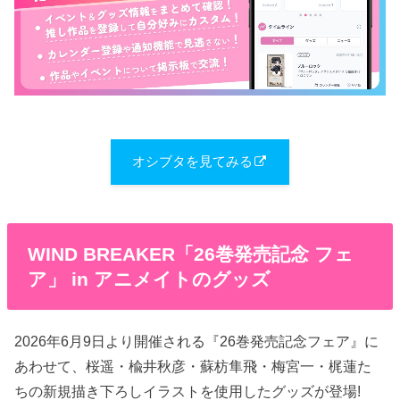
オシブタを見てみる
WIND BREAKER「26巻発売記念 フェ
ア」 in アニメイトのグッズ
2026年6月9日より開催される『26巻発売記念フェア』に
あわせて、桜遥・楡井秋彦・蘇枋隼飛・梅宮一・梶蓮た
ちの新規描き下ろしイラストを使用したグッズが登場!