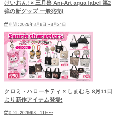
けいおん! × 三月兽 Ani-Art aqua label 第2
弾の新グッズ 一般発売!
期間 : 2026年8月8日〜8月24日
クロミ・ハローキティ × しまむら 8月11日
より新作アイテム登場!
期間 : 2026年8月11日〜