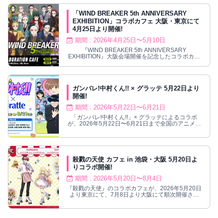
「WIND BREAKER 5th ANNIVERSARY
EXHIBITION」コラボカフェ 大阪・東京にて
4月25日より開催!
期間 : 2026年4月25日〜5月10日
『WIND BREAKER 5th ANNIVERSARY
EXHIBITION』大阪会場開催を記念したコラボカフ
ェが大阪と東京で4月25日～5月10日まで開催され
る。物語を彩った名シーンを再現したコラボメニュ
ーやカフェ限定ノベルティも登場。
ガンバレ!中村くん!! × グラッテ 5月22日より
開催!
期間 : 2026年5月22日〜6月21日
「ガンバレ!中村くん!!」× グラッテによるコラボ
が、2026年5月22日〜6月21日まで全国のアニメイ
ト対象店舗にて開催される。
殺戮の天使 カフェ in 池袋・大阪 5月20日よ
りコラボ開催!
期間 : 2026年5月20日〜8月4日
『殺戮の天使』のコラボカフェが、2026年5月20日
より東京にて、7月8日より大阪にて順次開催され
る。