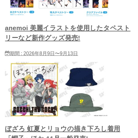
anemoi 美麗イラストを使用したタペスト
リーなど新作グッズ発売!
期間 : 2026年8月9日〜9月13日
ぼざろ 虹夏とリョウの描き下ろし着用