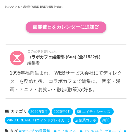
©にいさとる・講談社/WIND BREAKER Project
📅
開催日をカレンダーに追加
この記事を書いた人
コラボカフェ編集部 (Sue)
(全21522件)
編集者
1995年福岡生まれ。 WEBサービス会社にてディレク
ターを務めた後、 コラボカフェで編集に。 音楽・漫
画・アニメ・お笑い・散歩(散策)が好き。
カテゴリ
2026年5月
2026年6月
86-エイティシックス-
WIND BREAKER (ウィンドブレイカー)
店舗系コラボ
期間
タグ
オシブタ掲示板
にいさとる
ぼてぢゅう グループ