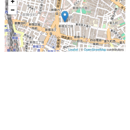
+
−
Leaflet
| ©
OpenStreetMap
contributors