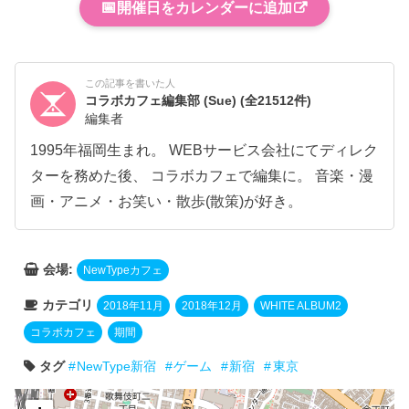
📅
開催日をカレンダーに追加
この記事を書いた人
コラボカフェ編集部 (Sue)
(全21512件)
編集者
1995年福岡生まれ。 WEBサービス会社にてディレク
ターを務めた後、 コラボカフェで編集に。 音楽・漫
画・アニメ・お笑い・散歩(散策)が好き。
会場:
NewTypeカフェ
カテゴリ
2018年11月
2018年12月
WHITE ALBUM2
コラボカフェ
期間
タグ
NewType新宿
ゲーム
新宿
東京