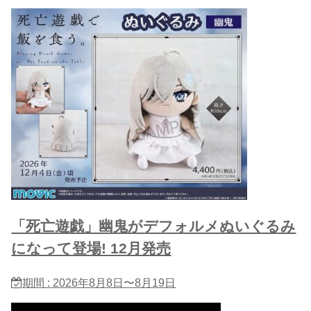
「死亡遊戯」幽鬼がデフォルメぬいぐるみ
になって登場! 12月発売
期間 : 2026年8月8日〜8月19日