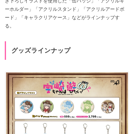
き下ろしイラストを使用した「缶バッジ」「アクリルキ
ーホルダー」「アクリルスタンド」「アクリルアードボ
ード」「キャラクリアケース」などがラインナップす
る。
グッズラインナップ