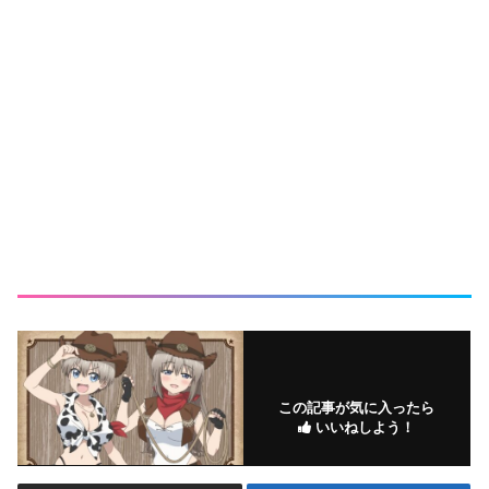
この記事が気に入ったら
いいねしよう！