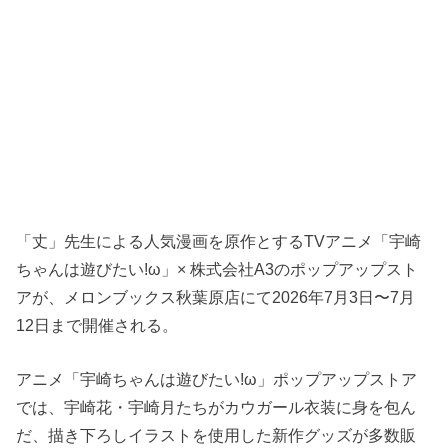
「丈」先生による人気漫画を原作とするTVアニメ「宇崎
ちゃんは遊びたい!ω」× 株式会社A3のポップアップスト
アが、メロンブックス秋葉原店にて2026年7月3日〜7月
12日まで開催される。
アニメ「宇崎ちゃんは遊びたい!ω」ポップアップストア
では、宇崎花・宇崎月たちがカウガール衣装に身を包ん
だ、描き下ろしイラストを使用した新作グッズが多数販