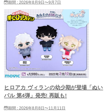
期間 : 2026年8月9日〜9月7日
ヒロアカ ヴィランの幼少期が登場「ぬい
パル 第4弾」発売! 再販も!
期間 : 2026年8月8日〜11月11日