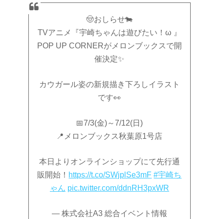
🤠おしらせ🐄
TVアニメ『宇崎ちゃんは遊びたい！ω 』
POP UP CORNERがメロンブックスで開
催決定✨
カウガール姿の新規描き下ろしイラスト
です👀
📅7/3(金)～7/12(日)
📍メロンブックス秋葉原1号店
本日よりオンラインショップにて先行通
販開始！
https://t.co/SWjplSe3mF
#宇崎ち
ゃん
pic.twitter.com/ddnRH3pxWR
— 株式会社A3 総合イベント情報