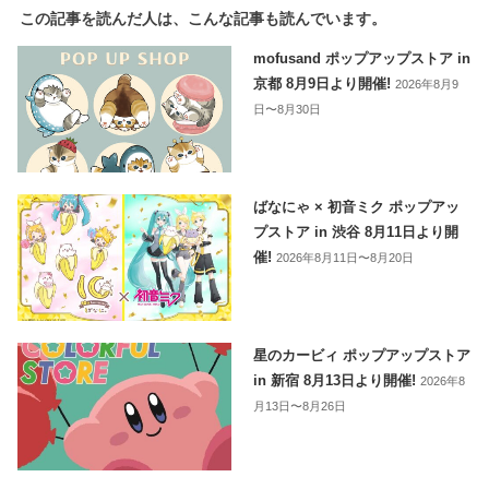
この記事を読んだ人は、こんな記事も読んでいます。
mofusand ポップアップストア in
京都 8月9日より開催!
2026年8月9
日〜8月30日
ばなにゃ × 初音ミク ポップアッ
プストア in 渋谷 8月11日より開
催!
2026年8月11日〜8月20日
星のカービィ ポップアップストア
in 新宿 8月13日より開催!
2026年8
月13日〜8月26日