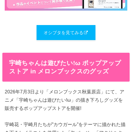
オシブタを見てみる
宇崎ちゃんは遊びたい!ω ポップアップ
ストア in メロンブックスのグッズ
2026年7月3日より「メロンブックス秋葉原店」にて、ア
ニメ「宇崎ちゃんは遊びたい!ω」の描き下ろしグッズを
販売するポップアップストアを開催!
宇崎花・宇崎月たちが”カウガール”をテーマに描かれた描