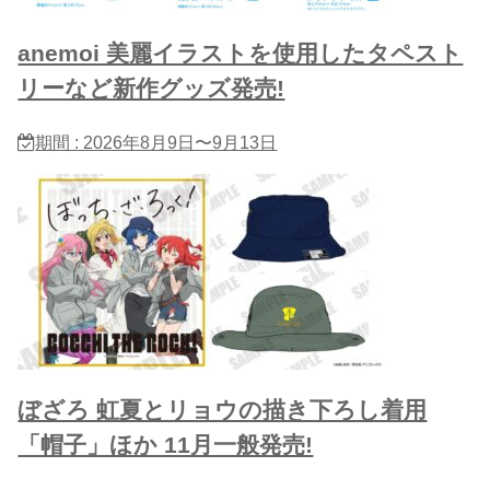
anemoi 美麗イラストを使用したタペスト
リーなど新作グッズ発売!
期間 : 2026年8月9日〜9月13日
ぼざろ 虹夏とリョウの描き下ろし着用
「帽子」ほか 11月一般発売!