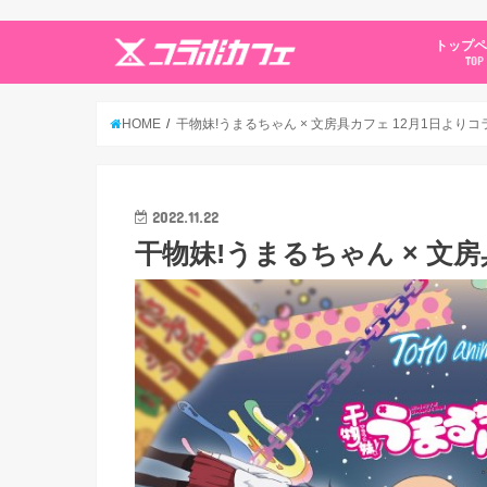
トップ
TOP
HOME
干物妹!うまるちゃん × 文房具カフェ 12月1日よりコ
2022.11.22
干物妹!うまるちゃん × 文房