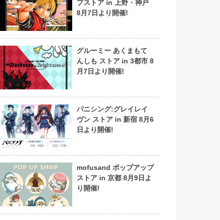
プストア in 上野・神戸
8月7日より開催!
グルーミー あくまもて
んしも ストア in 3都市 8
月7日より開催!
パニシング:グレイレイ
ヴン ストア in 新宿 8月6
日より開催!
mofusand ポップアップ
ストア in 京都 8月9日よ
り開催!