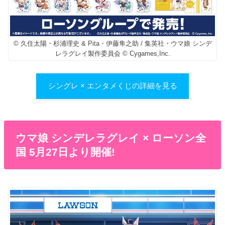
© 久住太陽・杉浦理史 & Pita・伊藤隼之助 / 集英社・ウマ娘 シンデ
レラグレイ製作委員会 © Cygames,Inc.
シングレ × エンタメくじの詳細を見る
ウマ娘 シンデレラグレイ × ローソン全
国 5月27日より開催!