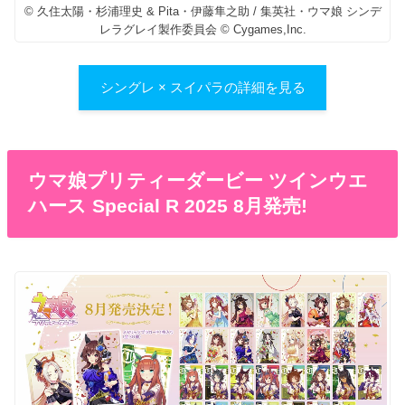
© 久住太陽・杉浦理史 & Pita・伊藤隼之助 / 集英社・ウマ娘 シンデ
レラグレイ製作委員会 © Cygames,Inc.
シングレ × スイパラの詳細を見る
ウマ娘プリティーダービー ツインウエ
ハース Special R 2025 8月発売!