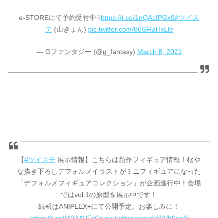
e-STOREにて予約受付中☟
https://t.co/1nQAcIPGx9
#ツイス
テ
(山きょん)
pic.twitter.com/86GRaHxLle
— Gファンタジー (@g_fantasy)
March 8, 2021
【
#ツイステ
展示情報】こちらは新作フィギュア情報！枢や
な描き下ろしデフォルメイラストがミニフィギュアになった
「デフォルメフィギュアコレクション」が企画進行中！会場
ではvol.1の原型を展示中です！
続報はANIPLEX+にて公開予定。お楽しみに！