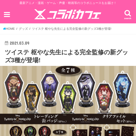
最新アニメ・漫画・ゲーム・声優・映画等のコラボニュースをお届け！
search
HOME
グッズ
ツイステ 枢やな先生による完全監修の新グッズ3種が登場!
2021.03.09
ツイステ 枢やな先生による完全監修の新グッ
ズ3種が登場!