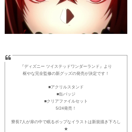
『ディズニー ツイステッドワンダーランド』より
枢やな完全監修の新グッズの発売が決定です！
■アクリルスタンド
■缶バッジ
■クリアファイルセット
5/24発売！
寮長7人が扉の中で眠るポップなイラストは新規描き下ろし
★