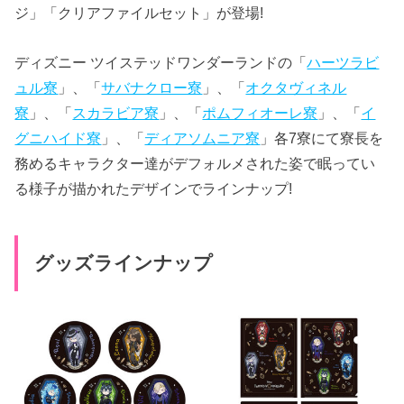
ジ」「クリアファイルセット」が登場!
ディズニー ツイステッドワンダーランドの「
ハーツラビ
ュル寮
」、「
サバナクロー寮
」、「
オクタヴィネル
寮
」、「
スカラビア寮
」、「
ポムフィオーレ寮
」、「
イ
グニハイド寮
」、「
ディアソムニア寮
」各7寮にて寮長を
務めるキャラクター達がデフォルメされた姿で眠ってい
る様子が描かれたデザインでラインナップ!
グッズラインナップ