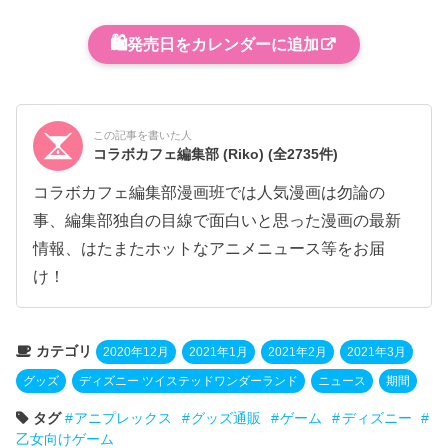
🛍️
発売日をカレンダーに追加
この記事を書いた人
コラボカフェ編集部 (Riko)
(全2735件)
コラボカフェ編集部漫画班では人気漫画は勿論の
事、編集部独自の目線で面白いと思った漫画の最新
情報、はたまたホットなアニメニュース等をお届
け！
カテゴリ
2020年12月
2021年1月
2021年2月
2021年3月
グッズ
ディズニー ツイステッドワンダーランド
ニュース
期間
タグ
アニプレックス
グッズ通販
ゲーム
ディズニー
乙女向けゲーム