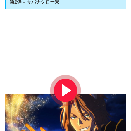
第2弾 – サバナクロー寮