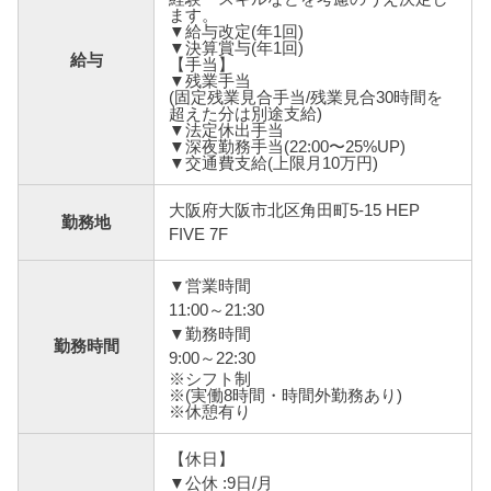
ます。
▼給与改定(年1回)
▼決算賞与(年1回)
給与
【手当】
▼残業手当
(固定残業見合手当/残業見合30時間を
超えた分は別途支給)
▼法定休出手当
▼深夜勤務手当(22:00〜25%UP)
▼交通費支給(上限月10万円)
大阪府大阪市北区角田町5-15 HEP
勤務地
FIVE 7F
▼営業時間
11:00～21:30
▼勤務時間
勤務時間
9:00～22:30
※シフト制
※(実働8時間・時間外勤務あり)
※休憩有り
【休日】
▼公休 :9日/月