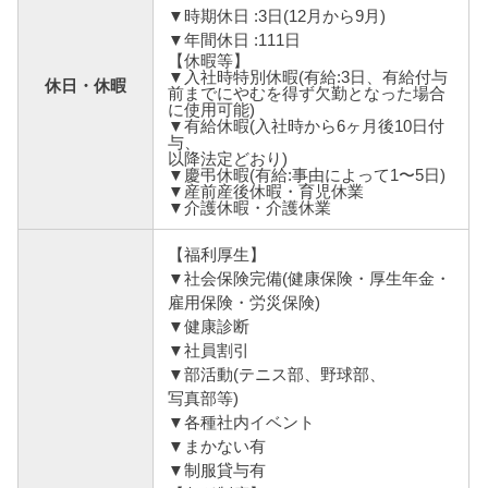
▼時期休日 :3日(12月から9月)
▼年間休日 :111日
【休暇等】
▼入社時特別休暇(有給:3日、有給付与
休日・休暇
前までにやむを得ず欠勤となった場合
に使用可能)
▼有給休暇(入社時から6ヶ月後10日付
与、
以降法定どおり)
▼慶弔休暇(有給:事由によって1〜5日)
▼産前産後休暇・育児休業
▼介護休暇・介護休業
【福利厚生】
▼社会保険完備(健康保険・厚生年金・
雇用保険・労災保険)
▼健康診断
▼社員割引
▼部活動(テニス部、野球部、
写真部等)
▼各種社内イベント
▼まかない有
▼制服貸与有