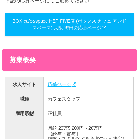
下記の応募ページにてご応募ください。
BOX cafe&space HEP FIVE店 (ボックス カフェ アンド
スペース) 大阪 梅田の応募ページ
募集概要
求人サイト
応募ページ
職種
カフェスタッフ
雇用形態
正社員
月給 23万5,200円～28万円
【給与・賞与】
経験・スキルなどを考慮のうえ決定し