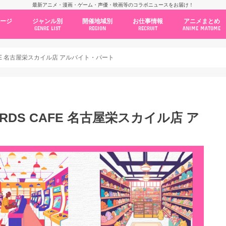
最新アニメ・漫画・ゲーム・声優・映画等のコラボニュースをお届け！
ページ
ジャンル別
開催地域別
お仕事情報
アニメまとめ
GENRE LIST
REGION
RECRUIT
ANIME MATOME
コラボカフェ
常設店舗
ポップアップストア
原画展・展示会
くじ / プライズ / ガチャ
店舗系コラボ
テーマパーク・遊園地
アニメ・漫画の期間限定イベント
グッズ
ファッション
コミック・ムック本
新作アニメ情報
ニュース
池袋
秋葉原
新宿
大阪
福岡
名古屋
カプコン
NSグループ
BENELIC
アニメイト
トランジットホールディングス
モトヤフーズ
TOWER RECORDS
タブリエ・マーケティング
GENDA GiGO Entertainment
AFE 名古屋栄スカイル店 アルバイト・パート
RDS CAFE 名古屋栄スカイル店 ア