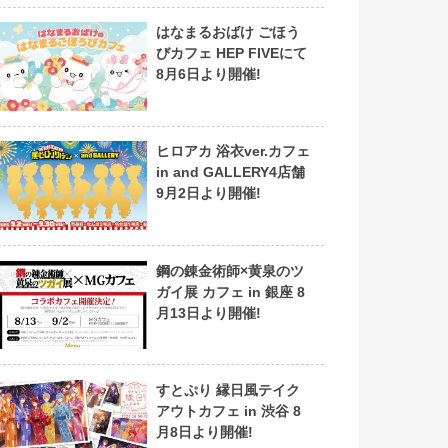
はなまるおばけ ごほう
びカフェ HEP FIVEにて
8月6日より開催!
ヒロアカ 浴衣ver.カフェ
in and GALLERY4店舗
9月2日より開催!
鋼の錬金術師×黄泉のツ
ガイ展 カフェ in 銀座 8
月13日より開催!
すとぷり 縁日風テイク
アウトカフェ in 渋谷 8
月8日より開催!