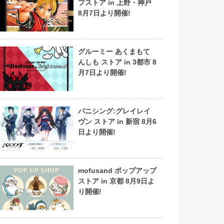
プストア in 上野・神戸
8月7日より開催!
グルーミー あくまもて
んしも ストア in 3都市 8
月7日より開催!
パニシング:グレイレイ
ヴン ストア in 新宿 8月6
日より開催!
mofusand ポップアップ
ストア in 京都 8月9日よ
り開催!