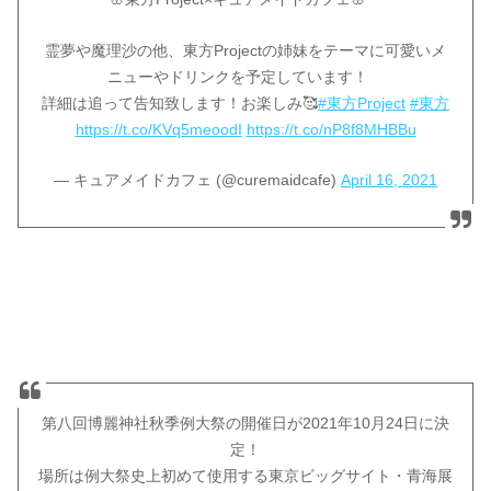
霊夢や魔理沙の他、東方Projectの姉妹をテーマに可愛いメ
ニューやドリンクを予定しています！
詳細は追って告知致します！お楽しみ🥰
#東方Project
#東方
https://t.co/KVq5meoodI
https://t.co/nP8f8MHBBu
— キュアメイドカフェ (@curemaidcafe)
April 16, 2021
第八回博麗神社秋季例大祭の開催日が2021年10月24日に決
定！
場所は例大祭史上初めて使用する東京ビッグサイト・青海展