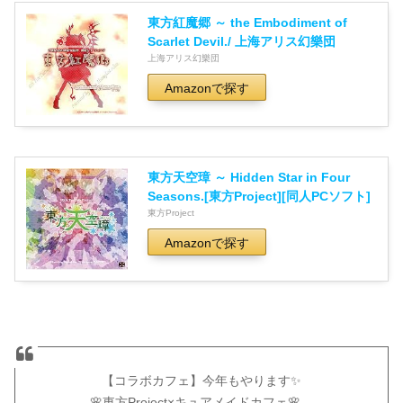
東方紅魔郷 ～ the Embodiment of
Scarlet Devil./ 上海アリス幻樂団
上海アリス幻樂団
Amazonで探す
東方天空璋 ～ Hidden Star in Four
Seasons.[東方Project][同人PCソフト]
東方Project
Amazonで探す
【コラボカフェ】今年もやります✨
🌸東方Project×キュアメイドカフェ🌸