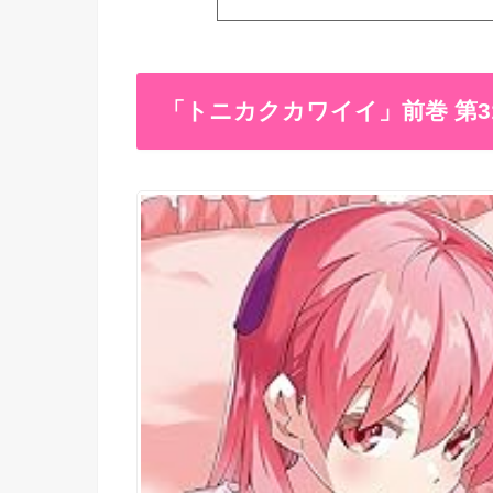
「トニカクカワイイ」前巻 第3