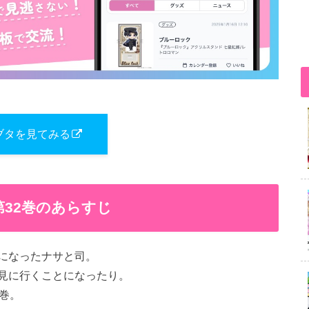
ブタを見てみる
第32巻のあらすじ
になったナサと司。
見に行くことになったり。
巻。