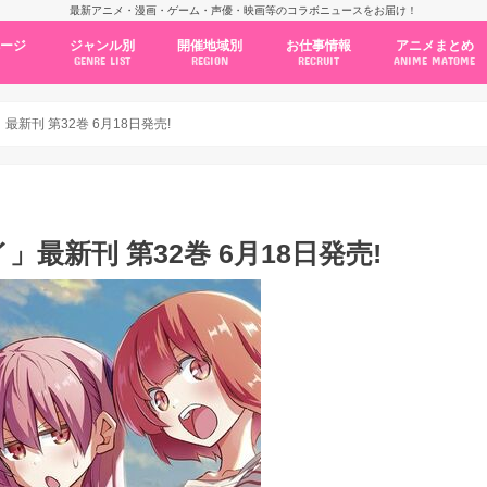
最新アニメ・漫画・ゲーム・声優・映画等のコラボニュースをお届け！
ページ
ジャンル別
開催地域別
お仕事情報
アニメまとめ
GENRE LIST
REGION
RECRUIT
ANIME MATOME
コラボカフェ
常設店舗
ポップアップストア
原画展・展示会
くじ / プライズ / ガチャ
店舗系コラボ
テーマパーク・遊園地
アニメ・漫画の期間限定イベント
グッズ
ファッション
コミック・ムック本
新作アニメ情報
ニュース
池袋
秋葉原
新宿
大阪
福岡
名古屋
カプコン
NSグループ
BENELIC
アニメイト
トランジットホールディングス
モトヤフーズ
TOWER RECORDS
タブリエ・マーケティング
GENDA GiGO Entertainment
新刊 第32巻 6月18日発売!
最新刊 第32巻 6月18日発売!