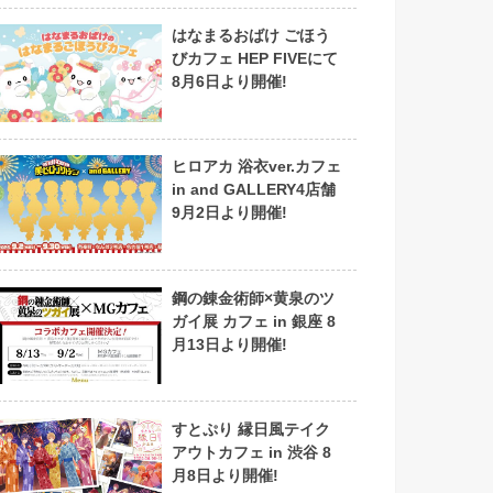
はなまるおばけ ごほう
びカフェ HEP FIVEにて
8月6日より開催!
ヒロアカ 浴衣ver.カフェ
in and GALLERY4店舗
9月2日より開催!
鋼の錬金術師×黄泉のツ
ガイ展 カフェ in 銀座 8
月13日より開催!
すとぷり 縁日風テイク
アウトカフェ in 渋谷 8
月8日より開催!