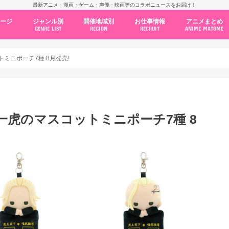
最新アニメ・漫画・ゲーム・声優・映画等のコラボニュースをお届け！
ページ
ジャンル別
開催地域別
お仕事情報
アニメまとめ
GENRE LIST
REGION
RECRUIT
ANIME MATOME
コラボカフェ
常設店舗
ポップアップストア
原画展・展示会
くじ / プライズ / ガチャ
店舗系コラボ
テーマパーク・遊園地
アニメ・漫画の期間限定イベント
グッズ
ファッション
コミック・ムック本
新作アニメ情報
ニュース
池袋
秋葉原
新宿
大阪
福岡
名古屋
カプコン
NSグループ
BENELIC
アニメイト
トランジットホールディングス
モトヤフーズ
TOWER RECORDS
タブリエ・マーケティング
GENDA GiGO Entertainment
ミニポーチ7種 8月発売!
一虎のマスコットミニポーチ7種 8