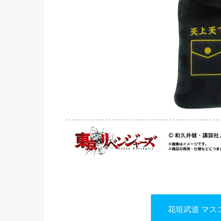
花垣武道 マス