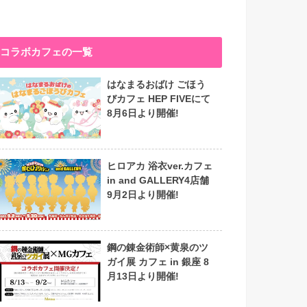
コラボカフェの一覧
はなまるおばけ ごほう
びカフェ HEP FIVEにて
8月6日より開催!
ヒロアカ 浴衣ver.カフェ
in and GALLERY4店舗
9月2日より開催!
鋼の錬金術師×黄泉のツ
ガイ展 カフェ in 銀座 8
月13日より開催!