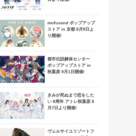
mofusand ポップアップ
ストア in 京都 8月9日よ
り開催!
都市伝説解体センター
ポップアップストア in
秋葉原 9月1日開催!
きみが死ぬまで恋をした
い 8周年 アトレ秋葉原 8
月7日より開催!
ヴェルサイユリゾートフ