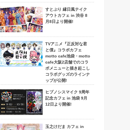
すとぷり 縁日風テイク
アウトカフェ in 渋谷 8
月8日より開催!
TVアニメ『正反対な君
と僕』コラボカフェ
motto cafe池袋・motto
cafe大阪2店舗でのコラ
ボメニューと描き起こし
コラボグッズのラインナ
ップが公開!
ヒプノシスマイク 9周年
記念カフェ in 池袋 9月
12日より開催!
玉之けだま カフェ in