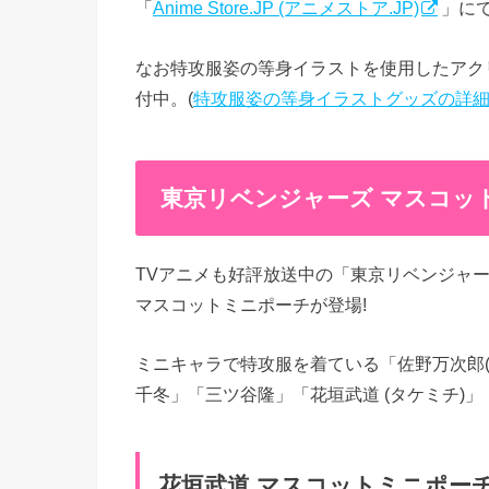
「
Anime Store.JP (アニメストア.JP)
」にて
なお特攻服姿の等身イラストを使用したアク
付中。(
特攻服姿の等身イラストグッズの詳
東京リベンジャーズ マスコッ
TVアニメも好評放送中の「東京リベンジャ
マスコットミニポーチが登場!
ミニキャラで特攻服を着ている「佐野万次郎(
千冬」「三ツ谷隆」「花垣武道 (タケミチ)」
花垣武道 マスコットミニポーチ A 