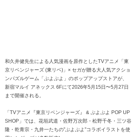
和久井健先生による人気漫画を原作としたTVアニメ「東
京リベンジャーズ (東リベ)」× セガが贈る大人気アクショ
ンパズルゲーム「ぷよぷよ」のポップアップストアが、
新宿マルイ アネックス 6Fにて2026年5月15日〜5月27日
まで開催される。
「TVアニメ『東京リベンジャーズ』 & ぷよぷよ POP UP
SHOP」では、花垣武道・佐野万次郎・松野千冬・三ツ谷
隆・乾青宗・九井一たちの”ぷよぷよ”コラボイラストを使