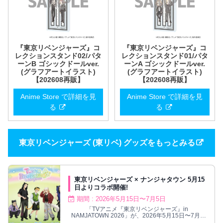
『東京リベンジャーズ』コ
『東京リベンジャーズ』コ
レクションスタンド02/パタ
レクションスタンド01/パタ
ーンB ゴシックドールver.
ーンA ゴシックドールver.
(グラフアートイラスト)
(グラフアートイラスト)
【202608再販】
【202608再販】
Anime Store で詳細を見
Anime Store で詳細を見
る
る
東京リベンジャーズ (東リベ) グッズをもっとみる
東京リベンジャーズ × ナンジャタウン 5月15
日よりコラボ開催!
期間 : 2026年5月15日〜7月5日
「TVアニメ『東京リベンジャーズ』in
NAMJATOWN 2026」が、2026年5月15日〜7月5
日までの期間限定で開催！