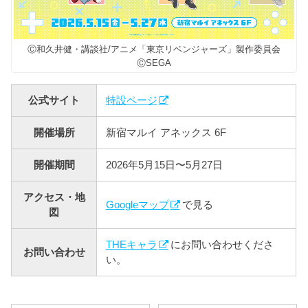
Ⓒ和久井健・講談社/アニメ「東京リベンジャーズ」製作委員会
ⒸSEGA
公式サイト
特設ページ
開催場所
新宿マルイ アネックス 6F
開催期間
2026年5月15日〜5月27日
アクセス・地
Googleマップ
で見る
図
THEキャラ
にお問い合わせくださ
お問い合わせ
い。