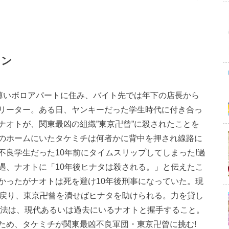
ョン
の薄いボロアパートに住み、バイト先では年下の店長から
リーター。ある日、ヤンキーだった学生時代に付き合っ
ナオトが、関東最凶の組織”東京卍曾”に殺されたことを
のホームにいたタケミチは何者かに背中を押され線路に
不良学生だった10年前にタイムスリップしてしまった!過
遇、ナオトに「10年後ヒナタは殺される。」と伝えたこ
かったがナオトは死を避け10年後刑事になっていた。現
に戻り、東京卍曾を潰せばヒナタを助けられる。力を貸し
方法は、現代あるいは過去にいるナオトと握手すること。
ため、タケミチが関東最凶不良軍団・東京卍曾に挑む!