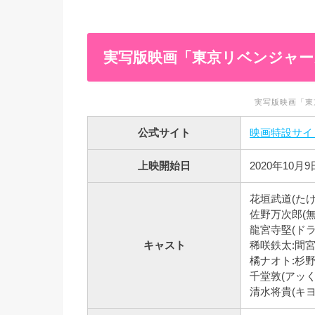
実写版映画「東京リベンジャー
実写版映画「東
公式サイト
映画特設サイ
上映開始日
2020年10月9
花垣武道(たけ
佐野万次郎(
龍宮寺堅(ドラ
キャスト
稀咲鉄太:間
橘ナオト:杉
千堂敦(アッく
清水将貴(キヨ