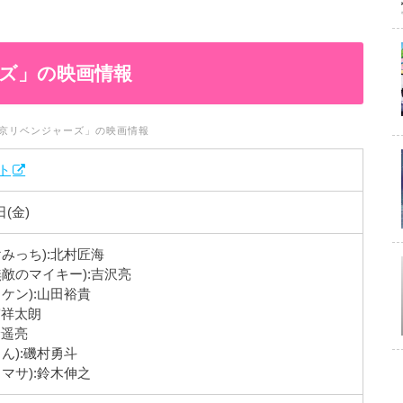
ズ」の映画情報
京リベンジャーズ」の映画情報
ト
日(金)
みっち):北村匠海
無敵のマイキー):吉沢亮
ケン):山田裕貴
宮祥太朗
野遥亮
ん):磯村勇斗
マサ):鈴木伸之