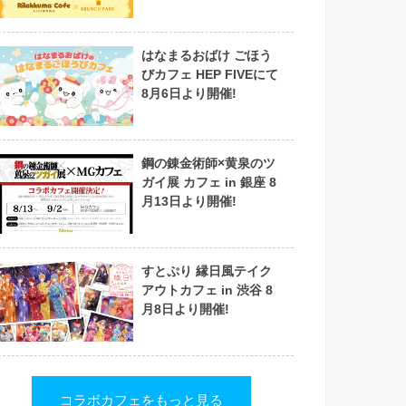
はなまるおばけ ごほう
びカフェ HEP FIVEにて
8月6日より開催!
鋼の錬金術師×黄泉のツ
ガイ展 カフェ in 銀座 8
月13日より開催!
すとぷり 縁日風テイク
アウトカフェ in 渋谷 8
月8日より開催!
コラボカフェをもっと見る