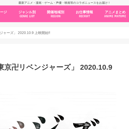
最新アニメ・漫画・ゲーム・声優・映画等のコラボニュースをお届け！
ページ
ジャンル別
開催地域別
お仕事情報
アニメまとめ
GENRE LIST
REGION
RECRUIT
ANIME MATOME
コラボカフェ
常設店舗
ポップアップストア
原画展・展示会
くじ / プライズ / ガチャ
店舗系コラボ
テーマパーク・遊園地
アニメ・漫画の期間限定イベント
グッズ
ファッション
コミック・ムック本
新作アニメ情報
ニュース
池袋
秋葉原
新宿
大阪
福岡
名古屋
カプコン
NSグループ
BENELIC
アニメイト
トランジットホールディングス
モトヤフーズ
TOWER RECORDS
タブリエ・マーケティング
GENDA GiGO Entertainment
ズ」 2020.10.9 上映開始!!
京卍リベンジャーズ」 2020.10.9