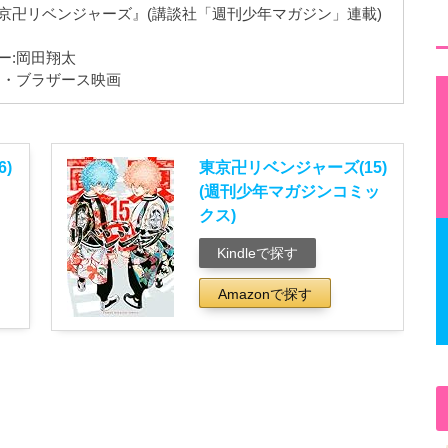
京卍リベンジャーズ』(講談社「週刊少年マガジン」連載)
ー:岡田翔太
ー・ブラザース映画
)
東京卍リベンジャーズ(15)
(週刊少年マガジンコミッ
クス)
Kindleで探す
Amazonで探す