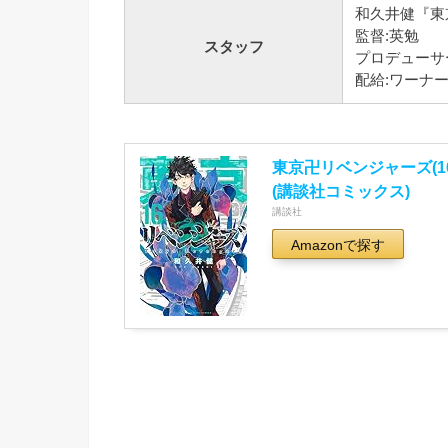
和久井健『東
監督:英勉
スタッフ
プロデューサ
配給:ワーナ
東京卍リベンジャーズ(16
(講談社コミックス)
講談社
Amazonで探す