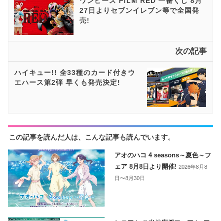
ワンピース FILM RED 一番くじ 8月
27日よりセブンイレブン等で全国発
売!
次の記事
ハイキュー!! 全33種のカード付きウ
エハース第2弾 早くも発売決定!
この記事を読んだ人は、こんな記事も読んでいます。
アオのハコ 4 seasons～夏色～フ
ェア 8月8日より開催!
2026年8月8
日〜8月30日