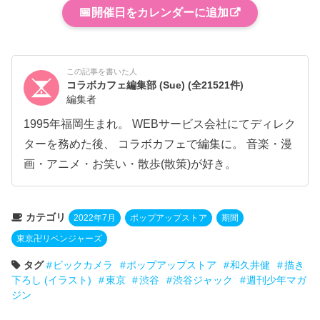
📅
開催日をカレンダーに追加
この記事を書いた人
コラボカフェ編集部 (Sue)
(全21521件)
編集者
1995年福岡生まれ。 WEBサービス会社にてディレク
ターを務めた後、 コラボカフェで編集に。 音楽・漫
画・アニメ・お笑い・散歩(散策)が好き。
カテゴリ
2022年7月
ポップアップストア
期間
東京卍リベンジャーズ
タグ
ビックカメラ
ポップアップストア
和久井健
描き
下ろし (イラスト)
東京
渋谷
渋谷ジャック
週刊少年マガ
ジン