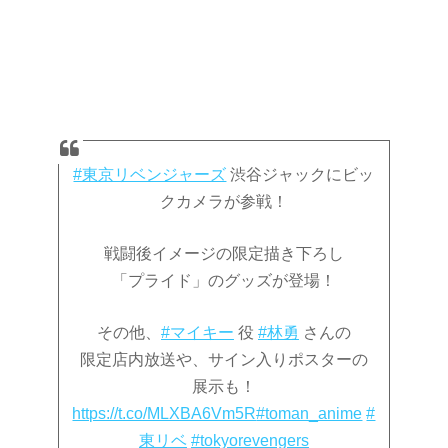
#東京リベンジャーズ
渋谷ジャックにビッ
クカメラが参戦！
戦闘後イメージの限定描き下ろし
「プライド」のグッズが登場！
その他、
#マイキー
役
#林勇
さんの
限定店内放送や、サイン入りポスターの
展示も！
https://t.co/MLXBA6Vm5R
#toman_anime
#
東リベ
#tokyorevengers