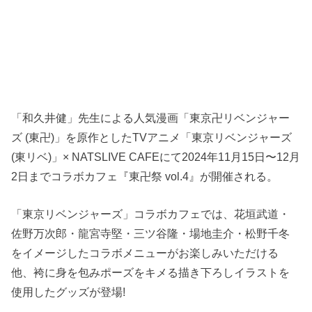
「和久井健」先生による人気漫画「東京卍リベンジャー
ズ (東卍)」を原作としたTVアニメ「東京リベンジャーズ
(東リベ)」× NATSLIVE CAFEにて2024年11月15日〜12月
2日までコラボカフェ『東卍祭 vol.4』が開催される。
「東京リベンジャーズ」コラボカフェでは、花垣武道・
佐野万次郎・龍宮寺堅・三ツ谷隆・場地圭介・松野千冬
をイメージしたコラボメニューがお楽しみいただける
他、袴に身を包みポーズをキメる描き下ろしイラストを
使用したグッズが登場!