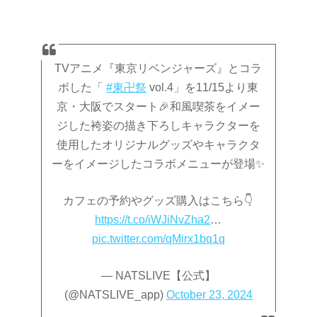
TVアニメ『東京リベンジャーズ』とコラ
ボした「
#東卍祭
vol.4」を11/15より東
京・大阪でスタート🎉和風喫茶をイメー
ジした袴姿の描き下ろしキャラクターを
使用したオリジナルグッズやキャラクタ
ーをイメージしたコラボメニューが登場✨
カフェの予約やグッズ購入はこちら👇
https://t.co/iWJiNvZha2
…
pic.twitter.com/qMirx1bq1q
— NATSLIVE【公式】
(@NATSLIVE_app)
October 23, 2024