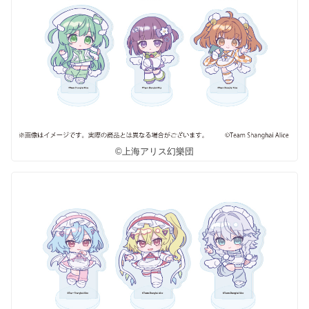
©上海アリス幻樂団