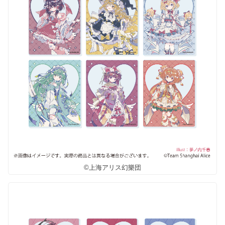
©上海アリス幻樂団