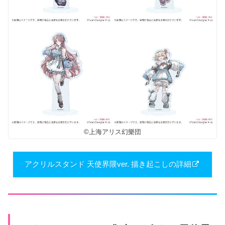
©上海アリス幻樂団
アクリルスタンド 天使界隈ver. 描き​起こしの詳細