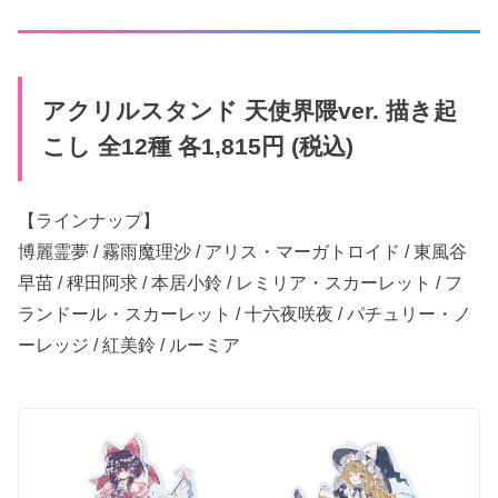
アクリルスタンド 天使界隈ver. 描き​起
こし 全12種 各1,815円 (税込)
【ラインナップ】
博麗霊夢 / 霧雨魔理沙 / アリス・マーガトロイド / 東風谷
早苗 / 稗田阿求 / 本居小鈴 / レミリア・スカーレット / フ
ランドール・スカーレット / 十六夜​咲夜​ / パチュリー・ノ
ーレッジ / 紅美鈴 / ルーミア