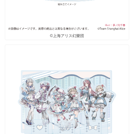
©上海アリス幻樂団