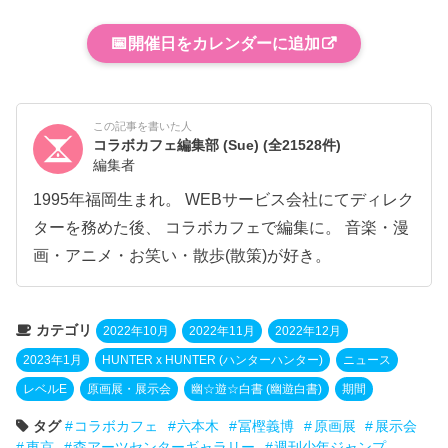
📅
開催日をカレンダーに追加
この記事を書いた人
コラボカフェ編集部 (Sue)
(全21528件)
編集者
1995年福岡生まれ。 WEBサービス会社にてディレク
ターを務めた後、 コラボカフェで編集に。 音楽・漫
画・アニメ・お笑い・散歩(散策)が好き。
カテゴリ
2022年10月
2022年11月
2022年12月
2023年1月
HUNTER x HUNTER (ハンターハンター)
ニュース
レベルE
原画展・展示会
幽☆遊☆白書 (幽遊白書)
期間
タグ
コラボカフェ
六本木
冨樫義博
原画展
展示会
東京
森アーツセンターギャラリー
週刊少年ジャンプ