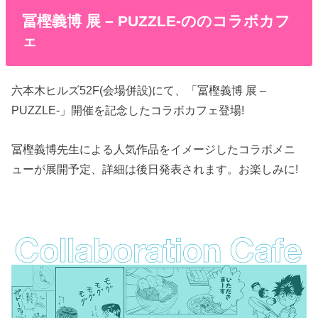
冨樫義博 展 – PUZZLE-ののコラボカフ
ェ
六本木ヒルズ52F(会場併設)にて、「冨樫義博 展 –
PUZZLE-」開催を記念したコラボカフェ登場!
冨樫義博先生による人気作品をイメージしたコラボメニ
ューが展開予定、詳細は後日発表されます。お楽しみに!