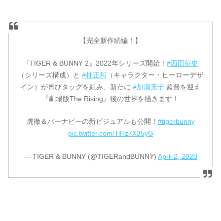
【完全新作続編！】
『TIGER & BUNNY 2』2022年シリーズ開始！
#西田征史
（シリーズ構成）と
#桂正和
（キャラクター・ヒーローデザ
イン）が再びタッグを組み、新たに
#加瀬充子
監督を迎え
『劇場版The Rising』後の世界を描きます！
虎徹＆バーナビーの新ビジュアルも公開！
#tigerbunny
pic.twitter.com/TiHz7X35yG
— TIGER & BUNNY (@TIGERandBUNNY)
April 2, 2020