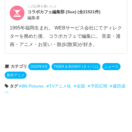
この記事を書いた人
コラボカフェ編集部 (Sue)
(全21521件)
編集者
1995年福岡生まれ。 WEBサービス会社にてディレク
ターを務めた後、 コラボカフェで編集に。 音楽・漫
画・アニメ・お笑い・散歩(散策)が好き。
カテゴリ
2020年4月
TIGER & BUNNY (タイバニ)
ニュース
新作アニメ
タグ
BN Pictures
TVアニメ化
全国
平田広明
森田成
一