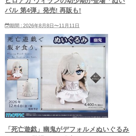
ヒロアカ ヴィランの幼少期が登場「ぬい
パル 第4弾」発売! 再販も!
期間 : 2026年8月8日〜11月11日
「死亡遊戯」幽鬼がデフォルメぬいぐるみ