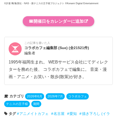
©許斐 剛/集英社・NAS・新テニスの王子様プロジェクト ©Konami Digital Entertainment
📅
開催日をカレンダーに追加
この記事を書いた人
コラボカフェ編集部 (Sue)
(全21521件)
編集者
1995年福岡生まれ。 WEBサービス会社にてディレク
ターを務めた後、 コラボカフェで編集に。 音楽・漫
画・アニメ・お笑い・散歩(散策)が好き。
カテゴリ
2026年6月
2026年7月
コラボカフェ
テニスの王子様
期間
タグ
アニメイトカフェ
名古屋
愛知
描き下ろし (イラ