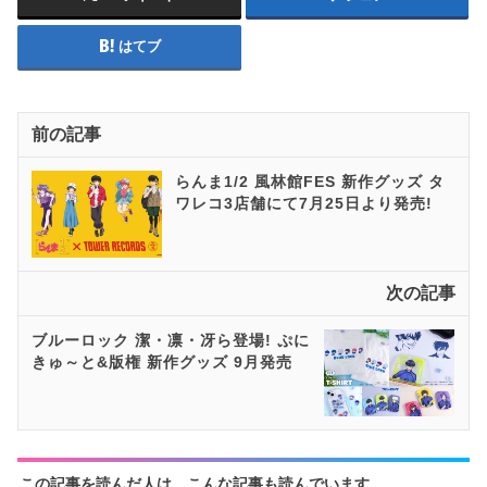
はてブ
前の記事
らんま1/2 風林館FES 新作グッズ タ
ワレコ3店舗にて7月25日より発売!
次の記事
ブルーロック 潔・凛・冴ら登場! ぷに
きゅ～と&版権 新作グッズ 9月発売
この記事を読んだ人は、こんな記事も読んでいます。