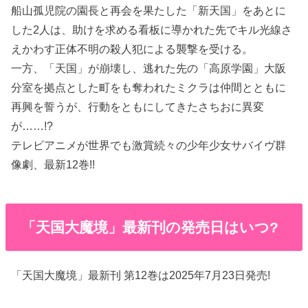
船山孤児院の園長と再会を果たした「新天国」をあとに
した2人は、助けを求める看板に導かれた先でキル光線さ
えかわす正体不明の殺人犯による襲撃を受ける。
一方、「天国」が崩壊し、逃れた先の「高原学園」大阪
分室を拠点とした町をも奪われたミクラは仲間とともに
再興を誓うが、行動をともにしてきたさちおに異変
が……!?
テレビアニメが世界でも激賞続々の少年少女サバイヴ群
像劇、最新12巻!!
「天国大魔境」最新刊の発売日はいつ?
「天国大魔境」最新刊 第12巻は2025年7月23日発売!