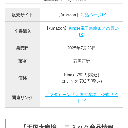
販売サイト
【Amazon】
商品ページ
【Amazon】
Kindle電子書籍まとめ買い
全巻購入
発売日
2025年7月23日
著者
石黒正数
Kindle:792円(税込)
価格
コミック:792円(税込)
アフタヌーン「天国大魔境」公式サイ
関連リンク
ト
「天国大魔境」 コミック商品情報