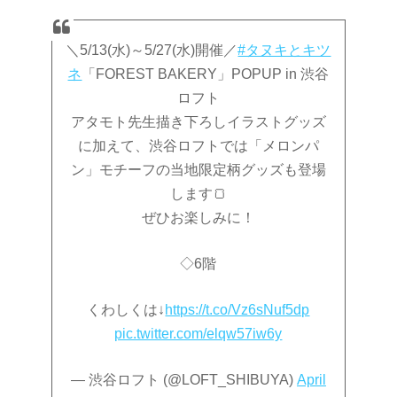
＼5/13(水)～5/27(水)開催／
#タヌキとキツ
ネ
「FOREST BAKERY」POPUP in 渋谷
ロフト
アタモト先生描き下ろしイラストグッズ
に加えて、渋谷ロフトでは「メロンパ
ン」モチーフの当地限定柄グッズも登場
します🍞
ぜひお楽しみに！
◇6階
くわしくは↓
https://t.co/Vz6sNuf5dp
pic.twitter.com/elqw57iw6y
— 渋谷ロフト (@LOFT_SHIBUYA)
April