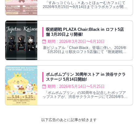
「すみっコぐらし」× あっとほぉーむカフェにて
2026年5月15日〜9月14日までコラボカフェが開催
される。
呪術廻戦 PLAZA Chair:Black in ロフト5店
舗 3月20日より開催!
期間 : 2026年3月20日〜6月10日
新ビジュアル「Chair:Black」登場に伴い、2026年
3月20日より順次ロフト5店舗にて『呪術廻戦
PLAZA』開催！
ポムポムプリン 30周年ストア in 渋谷サクラ
ステージ 5月14日開始!
期間 : 2026年5月14日〜5月25日
「ポムポムプリン」の30周年を記念したポップア
ップストアが、渋谷サクラステージにて2026年5月
14日〜5月25日まで開催される。
以下広告のあとに記事が続きます